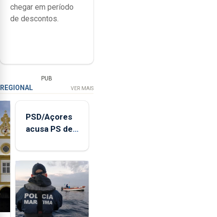
chegar em período
de descontos.
PUB
REGIONAL
VER MAIS
PSD/Açores
acusa PS de
"posição
contraditória"
sobre
evolução
turística