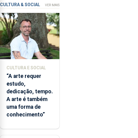
que
CULTURA & SOCIAL
VER MAIS
garante
a
abertura
dos
museus
e
núcleos
museológicos
CULTURA E SOCIAL
integrados
“A arte requer
na
estudo,
Rede
dedicação, tempo.
Municipal
A arte é também
de
uma forma de
Museus
conhecimento”
aos
sábados
durante
o