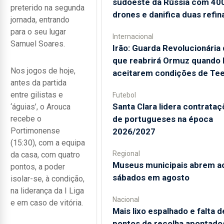
sudoeste da Rússia com 40
preterido na segunda
drones e danifica duas refin
jornada, entrando
para o seu lugar
Internacional
Samuel Soares.
Irão: Guarda Revolucionária 
que reabrirá Ormuz quando
Nos jogos de hoje,
aceitarem condições de Te
antes da partida
entre gilistas e
Futebol
Santa Clara lidera contrata
‘águias’, o Arouca
recebe o
de portugueses na época
Portimonense
2026/2027
(15:30), com a equipa
Regional
da casa, com quatro
Museus municipais abrem a
pontos, a poder
sábados em agosto
isolar-se, à condição,
na liderança da I Liga
Nacional
e em caso de vitória.
Mais lixo espalhado e falta d
pontos de recolha apontado