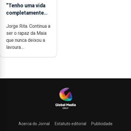
“Tenho uma vida
completamente
cheia de trabalho,
Jorge Rita. Continua a
dedicação, gosto
ser o rapaz da Maia
e muita paixão”
que nunca deixou a
lavoura....
Acerca do Jornal
Estatuto editorial
Publicidade