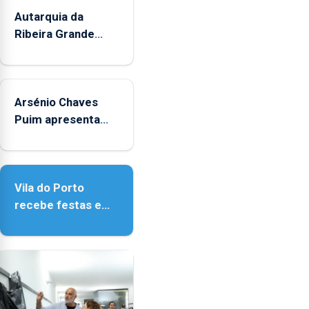
mês
Autarquia da
de
Ribeira Grande
agosto,
promove iniciativa
entre
"Museus no Verão"
as
14h00
Arsénio Chaves
e
Puim apresenta
as
obras na Biblioteca
18h00.
de Vila do Porto
Vila do Porto
recebe festas em
honra de Nossa
Senhora da
Assunção