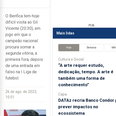
O Benfica tem hoje
difícil visita ao Gil
PUB
Vicente (20:30), em
Mais lidas
jogo em que o
campeão nacional
procura somar a
Hoje
Semana
Mê
segunda vitória, a
primeira fora, depois
Cultura e Social
“A arte requer estudo,
de uma entrada em
dedicação, tempo. A arte é
falso na I Liga de
também uma forma de
futebol.
conhecimento”
26 de ago. de 2023,
Capa
10:01
DATAz recria Banco Condor 
prever impactos no
ecossistema