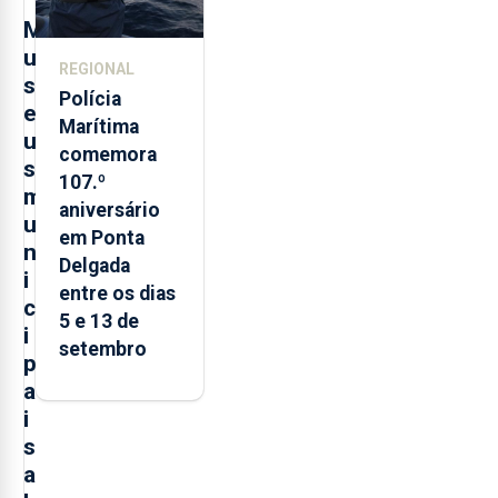
M
u
REGIONAL
s
Polícia
e
Marítima
u
comemora
s
107.º
m
aniversário
u
em Ponta
n
Delgada
i
entre os dias
c
5 e 13 de
i
setembro
p
a
i
s
a