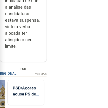
indicação de que
a análise das
candidaturas
estava suspensa,
visto a verba
alocada ter
atingido o seu
limite.
PUB
REGIONAL
VER MAIS
PSD/Açores
acusa PS de
"posição
contraditória"