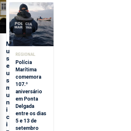
sobre
evolução
turística
M
u
REGIONAL
s
Polícia
e
Marítima
u
comemora
s
107.º
m
aniversário
u
em Ponta
n
Delgada
i
entre os dias
c
5 e 13 de
i
setembro