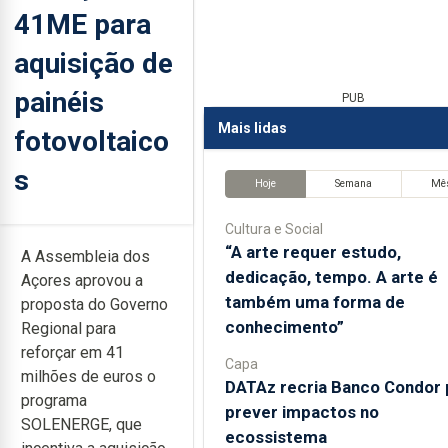
41ME para
aquisição de
painéis
PUB
Mais lidas
fotovoltaico
s
Hoje
Semana
Mê
Cultura e Social
“A arte requer estudo,
A Assembleia dos
dedicação, tempo. A arte é
Açores aprovou a
também uma forma de
proposta do Governo
conhecimento”
Regional para
reforçar em 41
Capa
milhões de euros o
DATAz recria Banco Condor 
programa
prever impactos no
SOLENERGE, que
ecossistema