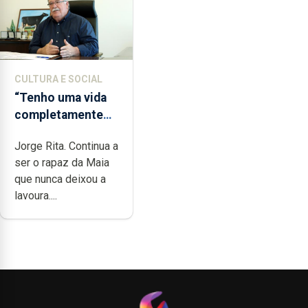
CULTURA E SOCIAL
“Tenho uma vida
completamente
cheia de trabalho,
Jorge Rita. Continua a
dedicação, gosto
ser o rapaz da Maia
e muita paixão”
que nunca deixou a
lavoura....