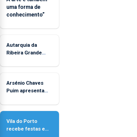
de
uma forma de
Museus
conhecimento”
aos
sábados
durante
o
mês
Autarquia da
de
Ribeira Grande
agosto,
promove iniciativa
entre
"Museus no Verão"
as
14h00
Arsénio Chaves
e
Puim apresenta
as
obras na Biblioteca
18h00.
de Vila do Porto
Vila do Porto
recebe festas em
honra de Nossa