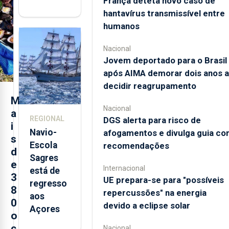
França deteta novo caso de
abre esta
hantavírus transmissível entre
quinta-
humanos
feira nova
loja em
Nacional
São
Jovem deportado para o Brasil
Sebastião
após AIMA demorar dois anos a
e cria 30
decidir reagrupamento
postos de
M
trabalho
Nacional
a
REGIONAL
DGS alerta para risco de
i
Navio-
afogamentos e divulga guia co
s
Escola
recomendações
d
Sagres
e
Internacional
está de
3
UE prepara-se para "possíveis
regresso
8
repercussões" na energia
aos
0
devido a eclipse solar
Açores
o
c
Nacional