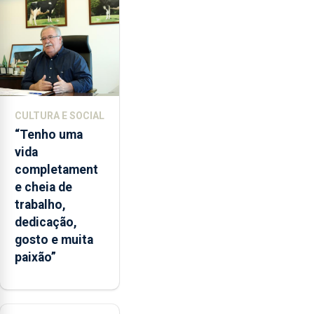
lapas
entre
2022
e
2026.
A
ilha
CULTURA E SOCIAL
das
“Tenho uma
Flores
vida
apresenta
completament
um
e cheia de
“decréscimo
trabalho,
significativo”
dedicação,
da
gosto e muita
CPUE
paixão”
entre
2022
e
2025