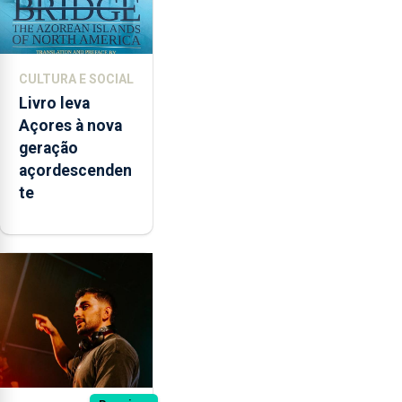
CULTURA E SOCIAL
Livro leva
Açores à nova
geração
açordescenden
te