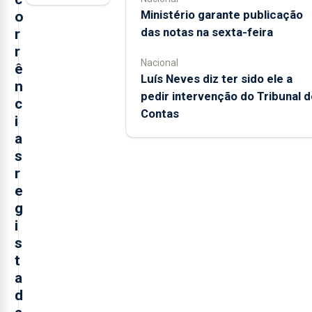
Ministério garante publicação
o
das notas na sexta-feira
r
r
Nacional
ê
Luís Neves diz ter sido ele a
n
pedir intervenção do Tribunal d
c
Contas
i
a
s
r
e
g
i
s
t
a
d