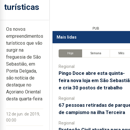
turísticas
Os novos
PUB
empreendimentos
Mais lidas
turísticos que vão
surgir na
Hoje
Semana
Mês
freguesia de São
Sebastião, em
Regional
Ponta Delgada,
Pingo Doce abre esta quinta-
são notícia de
feira nova loja em São Sebasti
destaque no
e cria 30 postos de trabalho
Açoriano Oriental
Regional
desta quarta-feira
67 pessoas retiradas de parqu
de campismo na ilha Terceira
12 de jun. de 2019,
00:00
Regional
Proteção Civil atualiza para no