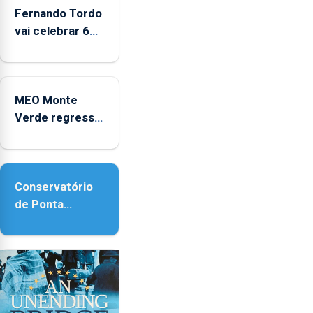
Fernando Tordo
vai celebrar 60
anos de carreira
no Coliseu
Micaelense
MEO Monte
Verde regressa
com reforço da
acessibilidade
Conservatório
de Ponta
Delgada vai
contar com
novos
instrumentos