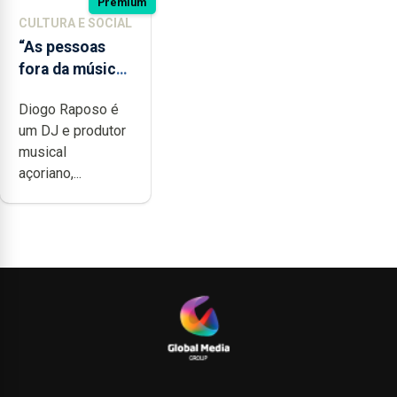
Premium
CULTURA E SOCIAL
“As pessoas
fora da música
não têm a
Diogo Raposo é
noção do quão
um DJ e produtor
difícil é
musical
produzir uma
açoriano,...
música”