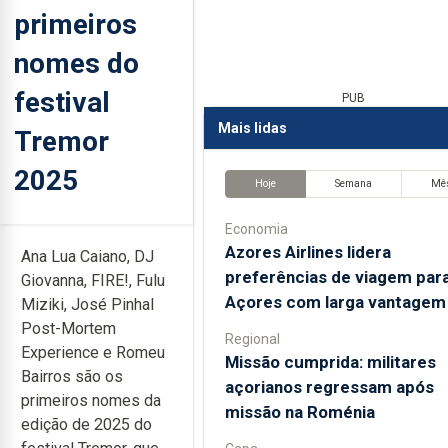
primeiros
nomes do
festival
PUB
Mais lidas
Tremor
2025
Hoje
Semana
Mê
Economia
Azores Airlines lidera
Ana Lua Caiano, DJ
preferências de viagem par
Giovanna, FIRE!, Fulu
Açores com larga vantagem
Miziki, José Pinhal
Post-Mortem
Regional
Experience e Romeu
Missão cumprida: militares
Bairros são os
açorianos regressam após
primeiros nomes da
missão na Roménia
edição de 2025 do