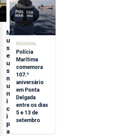
turística
M
u
REGIONAL
s
Polícia
e
Marítima
u
comemora
s
107.º
m
aniversário
u
em Ponta
n
Delgada
i
entre os dias
c
5 e 13 de
i
setembro
p
a