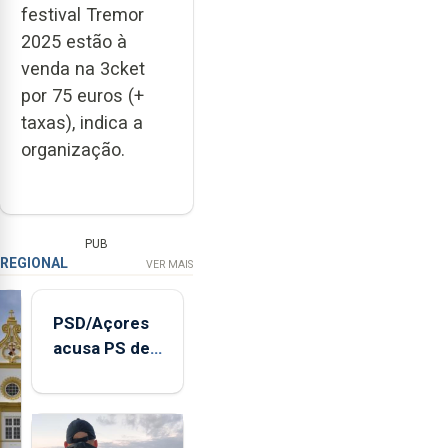
festival Tremor
2025 estão à
venda na 3cket
por 75 euros (+
taxas), indica a
organização.
PUB
REGIONAL
VER MAIS
PSD/Açores
acusa PS de
"posição
contraditória"
sobre
evolução