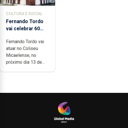
CULTURA E SOCIAL
Fernando Tordo
vai celebrar 60
anos de carreira
Fernando Tordo vai
no Coliseu
atuar no Coliseu
Micaelense
Micaelense, no
próximo dia 13 de...