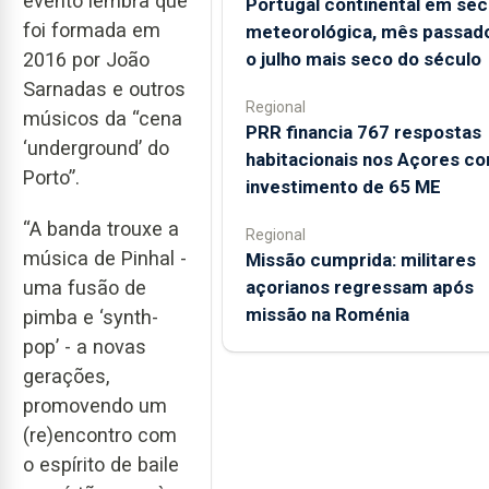
evento lembra que
Portugal continental em sec
foi formada em
meteorológica, mês passado
o julho mais seco do século
2016 por João
Sarnadas e outros
Regional
músicos da “cena
PRR financia 767 respostas
‘underground’ do
habitacionais nos Açores c
Porto”.
investimento de 65 ME
“A banda trouxe a
Regional
música de Pinhal -
Missão cumprida: militares
açorianos regressam após
uma fusão de
missão na Roménia
pimba e ‘synth-
pop’ - a novas
gerações,
promovendo um
(re)encontro com
o espírito de baile