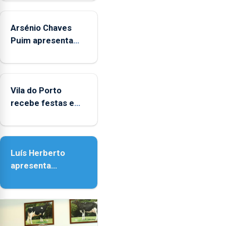
aos
sábados
Arsénio Chaves
durante
o
Puim apresenta
mês
obras na Biblioteca
de
de Vila do Porto
agosto,
entre
Vila do Porto
as
recebe festas em
14h00
honra de Nossa
e
Senhora da
as
Assunção
18h00.
Luís Herberto
apresenta
‘Lugares da
Paisagem’