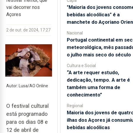
festival Tremor, que
Capa
"Maioria dos jovens consom
vai decorrer nos
bebidas alcoólicas" é a
Açores
manchete do Açoriano Orien
2 de out. de 2024, 17:27
Nacional
Portugal continental em sec
meteorológica, mês passado
o julho mais seco do século
Cultura e Social
“A arte requer estudo,
dedicação, tempo. A arte é
Autor: Lusa/AO Online
também uma forma de
conhecimento”
O festival cultural
Regional
Maioria dos jovens de quatr
está programado
ilhas dos Açores já consumi
para os dias 08 e
bebidas alcoólicas
12 de abril de