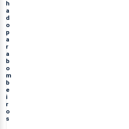
h
a
d
o
p
a
r
a
b
o
m
b
e
i
r
o
s