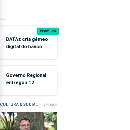
O
presidente
da
Câmara
Municipal
Premium
de
DATAz cria gémeo
Ponta
digital do banco
Delgada
Condor para prever
defendeu
impactos no
a
ecossistema
criação
Governo Regional
de
entregou 12
um
apartamentos na
modelo
freguesia da Maia
de
CULTURA & SOCIAL
VER MAIS
financiamento
para
os
bombeiros