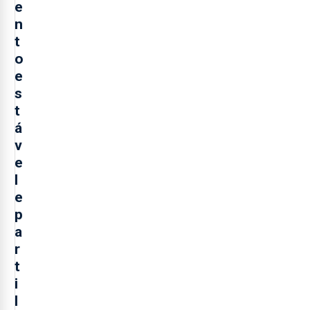
e
n
t
o
e
s
t
á
v
e
l
e
p
a
r
t
i
l