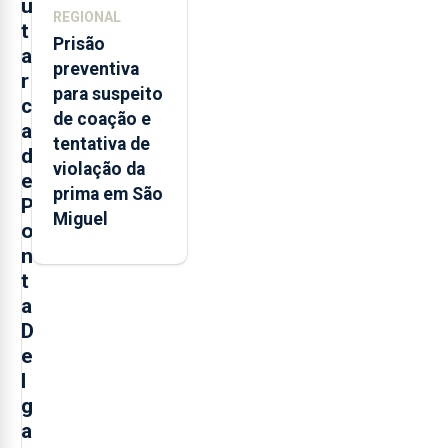
u
REGIONAL
t
Prisão
a
preventiva
r
para suspeito
c
de coação e
a
tentativa de
d
violação da
e
prima em São
P
Miguel
o
n
t
a
D
e
l
g
a