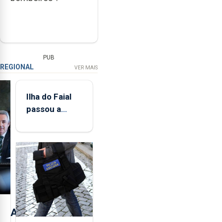
PUB
REGIONAL
VER MAIS
Ilha do Faial
passou a
integrar rede
de
monitorização
de infrassons
dos Açores
A