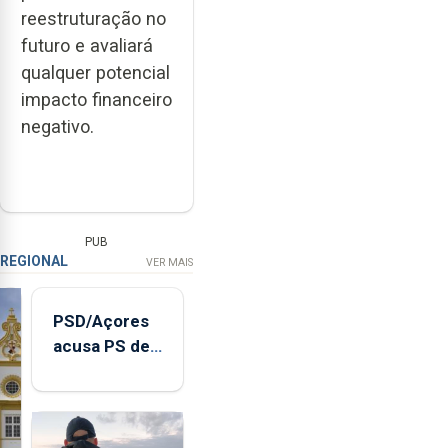
reestruturação no
futuro e avaliará
qualquer potencial
impacto financeiro
negativo.
PUB
REGIONAL
VER MAIS
PSD/Açores
acusa PS de
"posição
contraditória"
sobre
evolução