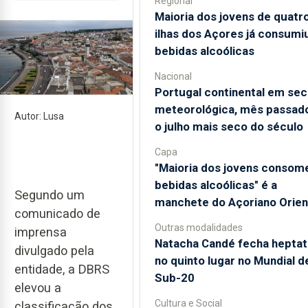
Regional
Maioria dos jovens de quatr
ilhas dos Açores já consumi
bebidas alcoólicas
Nacional
Portugal continental em sec
meteorológica, mês passado
Autor: Lusa
o julho mais seco do século
Capa
"Maioria dos jovens consom
bebidas alcoólicas" é a
Segundo um
manchete do Açoriano Orien
comunicado de
Outras modalidades
imprensa
Natacha Candé fecha heptat
divulgado pela
no quinto lugar no Mundial d
entidade, a DBRS
Sub-20
elevou a
Cultura e Social
classificação dos