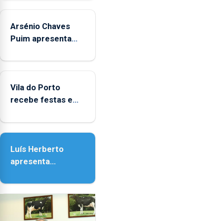
aos
sábados
Arsénio Chaves
durante
o
Puim apresenta
mês
obras na Biblioteca
de
de Vila do Porto
agosto,
entre
Vila do Porto
as
recebe festas em
14h00
honra de Nossa
e
Senhora da
as
Assunção
18h00.
Luís Herberto
apresenta
‘Lugares da
Paisagem’