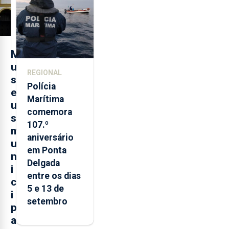
turística
M
u
REGIONAL
s
Polícia
e
Marítima
u
comemora
s
107.º
m
aniversário
u
em Ponta
n
Delgada
i
entre os dias
c
5 e 13 de
i
setembro
p
a