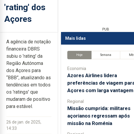
'rating' dos
Açores
PUB
Mais lidas
A agência de notação
financeira DBRS
Hoje
Semana
Mê
subiu o 'rating' da
Região Autónoma
Economia
dos Açores para
Azores Airlines lidera
“BBB”, atualizando as
preferências de viagem par
tendências em todos
Açores com larga vantagem
os 'ratings' que
mudaram de positivo
Regional
para estável.
Missão cumprida: militares
açorianos regressam após
26 de jan. de 2025,
missão na Roménia
14:33