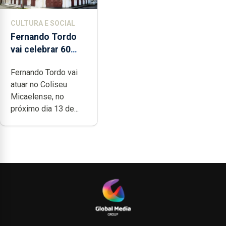
CULTURA E SOCIAL
Fernando Tordo
vai celebrar 60
anos de carreira
Fernando Tordo vai
no Coliseu
atuar no Coliseu
Micaelense
Micaelense, no
próximo dia 13 de...