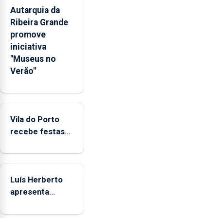
pessoais,
Autarquia da
emocionais
Ribeira Grande
e
promove
sociais
iniciativa
junto
"Museus no
das
Verão"
crianças
Vila do Porto
recebe festas
em honra de
Nossa Senhora
da Assunção
Luís Herberto
apresenta
‘Lugares da
Paisagem’