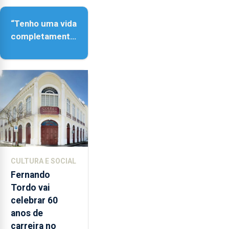
“Tenho uma vida
completamente
cheia de
trabalho,
dedicação,
gosto e muita
paixão”
CULTURA E SOCIAL
Fernando
Tordo vai
celebrar 60
anos de
carreira no