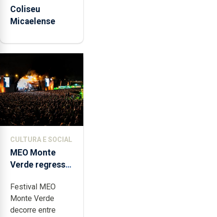
Coliseu
Micaelense
CULTURA E SOCIAL
MEO Monte
Verde regressa
com reforço da
Festival MEO
acessibilidade
Monte Verde
decorre entre