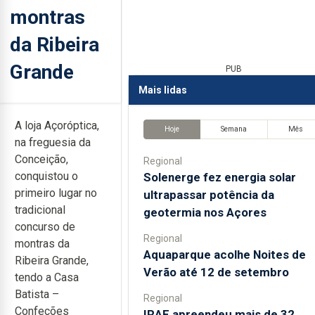
montras
da Ribeira
Grande
PUB
Mais lidas
A loja Açoróptica,
Hoje
Semana
Mês
na freguesia da
Conceição,
Regional
conquistou o
Solenerge fez energia solar
primeiro lugar no
ultrapassar potência da
tradicional
geotermia nos Açores
concurso de
Regional
montras da
Aquaparque acolhe Noites de
Ribeira Grande,
Verão até 12 de setembro
tendo a Casa
Batista –
Regional
Confeções
IRAE apreendeu mais de 32