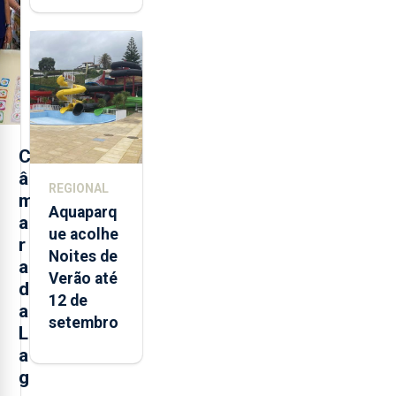
toneladas
de
alimentos
entre
2021 e
2025 nos
Açores
C
â
REGIONAL
m
Aquaparq
a
ue acolhe
r
Noites de
a
Verão até
d
12 de
a
setembro
L
a
g