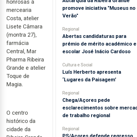
Autarquia da Ribeira Grande
honrosas à
promove iniciativa "Museus no
mercearia
Verão"
Costa, atelier
Lisete Câmara
Regional
(montra 27),
Abertas candidaturas para
farmácia
prémio de mérito académico e
Central, Mar
escolar José Inácio Cardoso
Pharma Ribeira
Cultura e Social
Grande e atelier
Luís Herberto apresenta
Toque de
‘Lugares da Paisagem’
Magia.
Regional
Chega/Açores pede
esclarecimentos sobre merca
O centro
de trabalho regional
histórico da
cidade da
Regional
PS/Açores defende regresso