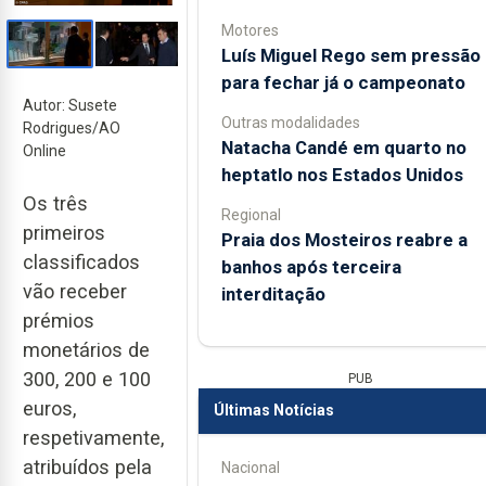
Motores
Luís Miguel Rego sem pressão
para fechar já o campeonato
Autor: Susete
Outras modalidades
Rodrigues/AO
Natacha Candé em quarto no
Online
heptatlo nos Estados Unidos
Os três
Regional
primeiros
Praia dos Mosteiros reabre a
classificados
banhos após terceira
vão receber
interditação
prémios
monetários de
300, 200 e 100
PUB
euros,
Últimas Notícias
respetivamente,
atribuídos pela
Nacional