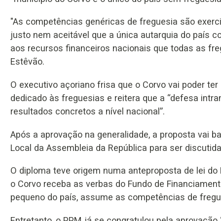
"As competências genéricas de freguesia são exerci
justo nem aceitável que a única autarquia do país 
aos recursos financeiros nacionais que todas as freg
Estêvão.
O executivo açoriano frisa que o Corvo vai poder te
dedicado às freguesias e reitera que a “defesa int
resultados concretos a nível nacional”.
Após a aprovação na generalidade, a proposta vai b
Local da Assembleia da República para ser discutida 
O diploma teve origem numa anteproposta de lei d
o Corvo receba as verbas do Fundo de Financiamento
pequeno do país, assume as competências de fregue
Entretanto, o PPM já se congratulou pela aprovação “