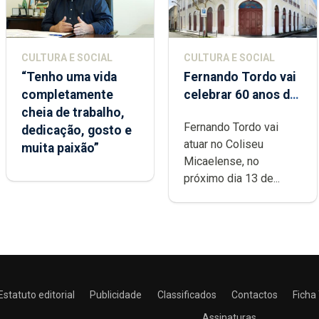
CULTURA E SOCIAL
CULTURA E SOCIAL
“Tenho uma vida
Fernando Tordo vai
completamente
celebrar 60 anos de
cheia de trabalho,
carreira no Coliseu
Fernando Tordo vai
dedicação, gosto e
Micaelense
atuar no Coliseu
muita paixão”
Micaelense, no
próximo dia 13 de...
Estatuto editorial
Publicidade
Classificados
Contactos
Ficha
Assinaturas