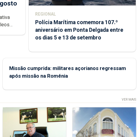
agosto
REGIONAL
ativa
Polícia Marítima comemora 107.º
cleos
aniversário em Ponta Delgada entre
 sábados
os dias 5 e 13 de setembro
Missão cumprida: militares açorianos regressam
após missão na Roménia
VER MAIS