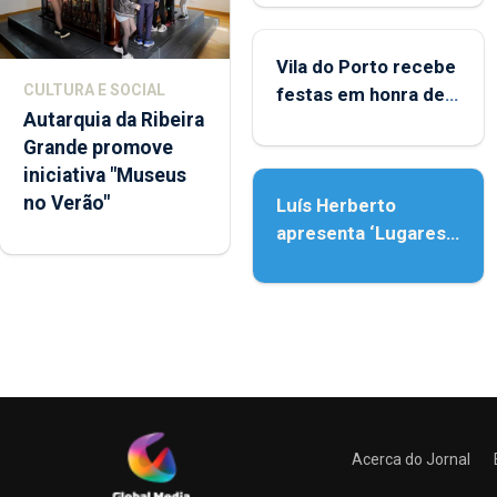
Porto
Vila do Porto recebe
CULTURA E SOCIAL
festas em honra de
Autarquia da Ribeira
Nossa Senhora da
Grande promove
Assunção
iniciativa "Museus
no Verão"
Luís Herberto
apresenta ‘Lugares
da Paisagem’
Acerca do Jornal