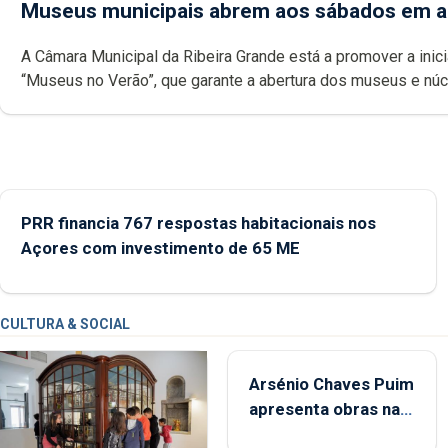
Museus municipais abrem aos sábados em 
A Câmara Municipal da Ribeira Grande está a promover a inici
“Museus no Verão”, que garante a abertura dos museus e nú
museológicos integrados na Rede Municipal de Museus aos
durante o mês de agosto, entre as 14h00 e as 18h00.
PRR financia 767 respostas habitacionais nos
Açores com investimento de 65 ME
CULTURA & SOCIAL
Arsénio Chaves Puim
apresenta obras na
Biblioteca de Vila do