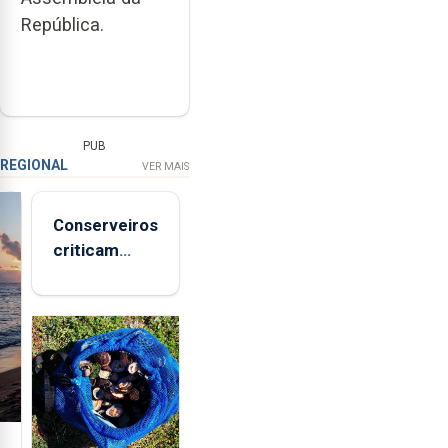
República.
PUB
REGIONAL
VER MAIS
Conserveiros
criticam
marcas
brancas com
selo Marca
Açores