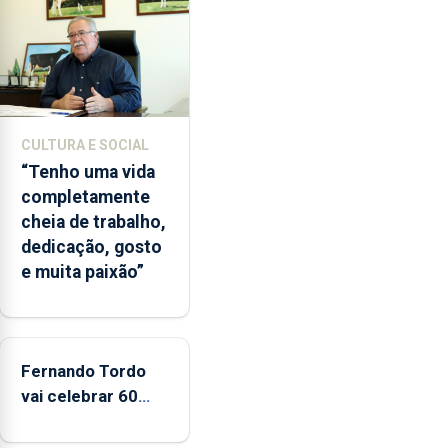
vez
desde
o
início
da
época
CULTURA E SOCIAL
balnear
“Tenho uma vida
completamente
cheia de trabalho,
dedicação, gosto
e muita paixão”
Fernando Tordo
vai celebrar 60
anos de carreira
no Coliseu