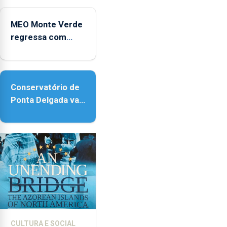
Micaelense
MEO Monte Verde
regressa com
reforço da
acessibilidade
Conservatório de
Ponta Delgada vai
contar com novos
instrumentos
CULTURA E SOCIAL