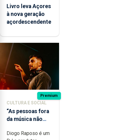
Livro leva Açores
à nova geração
açordescendente
Premium
CULTURA E SOCIAL
“As pessoas fora
da música não
têm a noção do
Diogo Raposo é um
quão difícil é