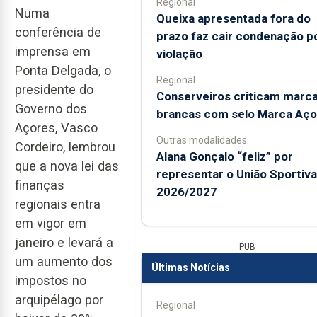
Regional
Numa
Queixa apresentada fora do
conferência de
prazo faz cair condenação p
imprensa em
violação
Ponta Delgada, o
Regional
presidente do
Conserveiros criticam marc
Governo dos
brancas com selo Marca Aço
Açores, Vasco
Outras modalidades
Cordeiro, lembrou
Alana Gonçalo “feliz” por
que a nova lei das
representar o União Sportiv
finanças
2026/2027
regionais entra
em vigor em
janeiro e levará a
PUB
um aumento dos
Últimas Notícias
impostos no
arquipélago por
Regional