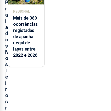
P
r
REGIONAL
a
Mais de 380
i
ocorrências
a
registadas
d
de apanha
o
ilegal de
s
lapas entre
M
2022 e 2026
o
s
t
e
i
r
o
s
r