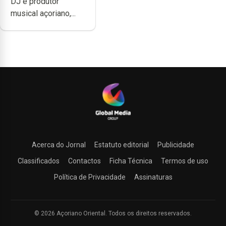
DJ e produtor
produzir uma
musical açoriano,...
música”
Acerca do Jornal
Estatuto editorial
Publicidade
Classificados
Contactos
Ficha Técnica
Termos de uso
Política de Privacidade
Assinaturas
© 2026 Açoriano Oriental. Todos os direitos reservados.