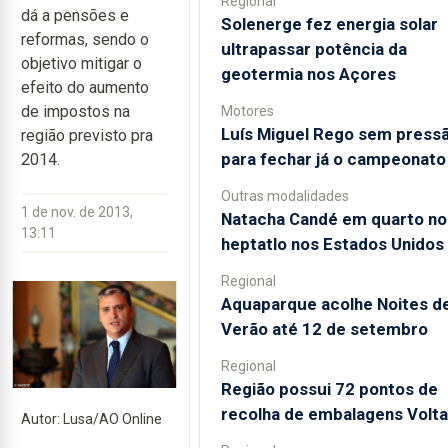
Regional
dá a pensões e
Solenerge fez energia solar
reformas, sendo o
ultrapassar potência da
objetivo mitigar o
geotermia nos Açores
efeito do aumento
de impostos na
Motores
Luís Miguel Rego sem press
região previsto pra
para fechar já o campeonato
2014.
Outras modalidades
1 de nov. de 2013,
Natacha Candé em quarto no
13:11
heptatlo nos Estados Unidos
Regional
Aquaparque acolhe Noites d
Verão até 12 de setembro
Regional
Região possui 72 pontos de
recolha de embalagens Volta
Autor: Lusa/AO Online