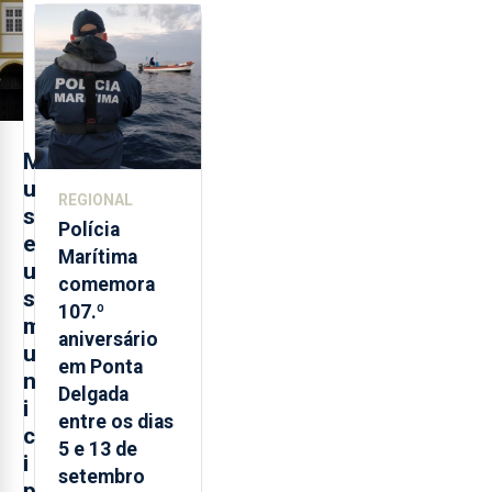
sobre
evolução
turística
M
u
REGIONAL
s
Polícia
e
Marítima
u
comemora
s
107.º
m
aniversário
u
em Ponta
n
Delgada
i
entre os dias
c
5 e 13 de
i
setembro
p