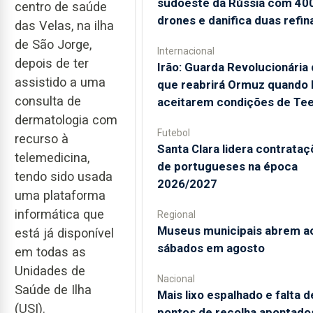
sudoeste da Rússia com 40
centro de saúde
drones e danifica duas refin
das Velas, na ilha
de São Jorge,
Internacional
depois de ter
Irão: Guarda Revolucionária 
assistido a uma
que reabrirá Ormuz quando
consulta de
aceitarem condições de Te
dermatologia com
Futebol
recurso à
Santa Clara lidera contrata
telemedicina,
de portugueses na época
tendo sido usada
2026/2027
uma plataforma
informática que
Regional
Museus municipais abrem a
está já disponível
sábados em agosto
em todas as
Unidades de
Nacional
Saúde de Ilha
Mais lixo espalhado e falta d
(USI).
pontos de recolha apontado