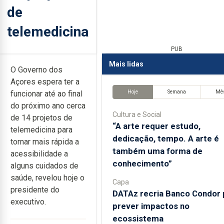
de
telemedicina
PUB
Mais lidas
O Governo dos
Açores espera ter a
Hoje
Semana
Mê
funcionar até ao final
do próximo ano cerca
Cultura e Social
de 14 projetos de
“A arte requer estudo,
telemedicina para
dedicação, tempo. A arte é
tornar mais rápida a
também uma forma de
acessibilidade a
conhecimento”
alguns cuidados de
saúde, revelou hoje o
Capa
presidente do
DATAz recria Banco Condor 
executivo.
prever impactos no
ecossistema