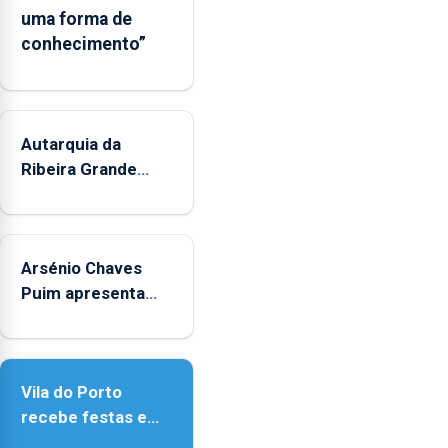
uma forma de
Museus
conhecimento”
aos
sábados
durante
o
mês
Autarquia da
de
Ribeira Grande
agosto,
promove iniciativa
entre
"Museus no Verão"
as
14h00
Arsénio Chaves
e
Puim apresenta
as
obras na Biblioteca
18h00.
de Vila do Porto
Vila do Porto
recebe festas em
honra de Nossa