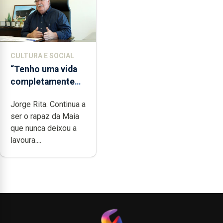
CULTURA E SOCIAL
“Tenho uma vida
completamente
cheia de trabalho,
Jorge Rita. Continua a
dedicação, gosto
ser o rapaz da Maia
e muita paixão”
que nunca deixou a
lavoura....