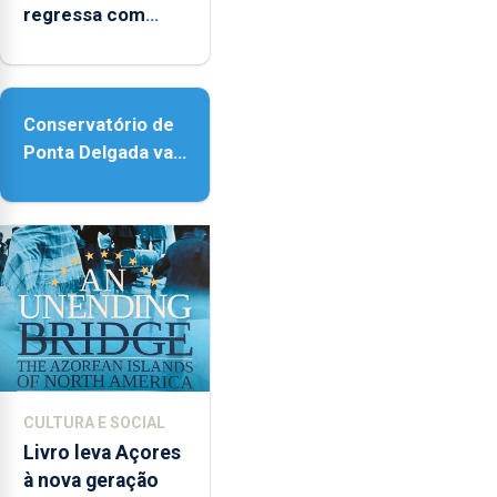
regressa com
reforço da
acessibilidade
Conservatório de
Ponta Delgada vai
contar com novos
instrumentos
CULTURA E SOCIAL
Livro leva Açores
à nova geração