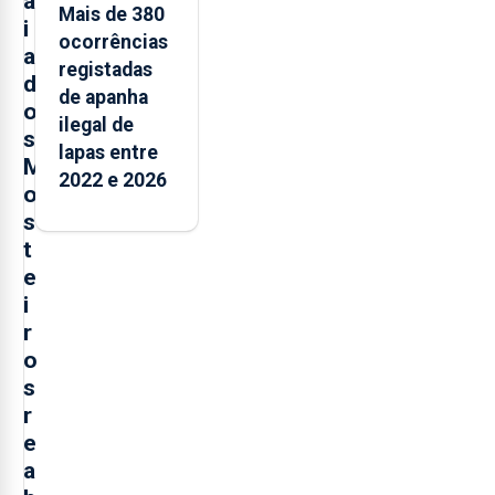
a
Mais de 380
i
ocorrências
a
registadas
d
de apanha
o
ilegal de
s
lapas entre
M
2022 e 2026
o
s
t
e
i
r
o
s
r
e
a