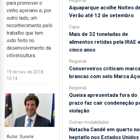
Regional
para promover o
Aquaparque acolhe Noites d
vinho açoriano e, por
Verão até 12 de setembro
outro lado, um
reconhecimento pelo
Capa
trabalho que tem
Mais de 32 toneladas de
sido feito no
alimentos retidas pela IRAE
desenvolvimento da
cinco anos
vitivinicultura.
Regional
Conserveiros criticam marc
19 de nov. de 2018,
brancas com selo Marca Aço
10:14
Regional
Queixa apresentada fora do
prazo faz cair condenação p
violação
Outras modalidades
Natacha Candé em quarto no
heptatlo nos Estados Unidos
Autor: Susete