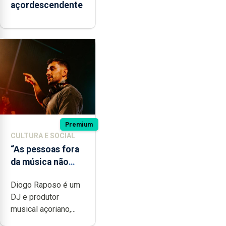
açordescendente
Premium
CULTURA E SOCIAL
“As pessoas fora
da música não
têm a noção do
Diogo Raposo é um
quão difícil é
DJ e produtor
produzir uma
musical açoriano,...
música”