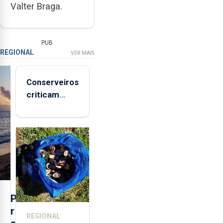
Valter Braga.
PUB
REGIONAL
VER MAIS
Conserveiros
criticam
marcas
brancas com
selo Marca
Açores
P
r
REGIONAL