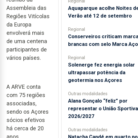
Regional
Assembleia das
Aquaparque acolhe Noites d
Verão até 12 de setembro
Regiões Vitícolas
da Europa
Regional
envolverá mais
Conserveiros criticam marc
de uma centena
brancas com selo Marca Aço
participantes de
vários países.
Regional
Solenerge fez energia solar
ultrapassar potência da
geotermia nos Açores
A ARVE conta
Outras modalidades
com 75 regiões
Alana Gonçalo “feliz” por
associadas,
representar o União Sportiv
sendo os Açores
2026/2027
sócios efetivos
há cerca de 20
Outras modalidades
anos.
Natacha Candé em quarto no