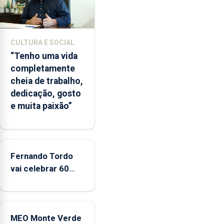
o
início
da
época
CULTURA E SOCIAL
balnear
“Tenho uma vida
completamente
cheia de trabalho,
dedicação, gosto
e muita paixão”
Fernando Tordo
vai celebrar 60
anos de carreira
no Coliseu
Micaelense
MEO Monte Verde