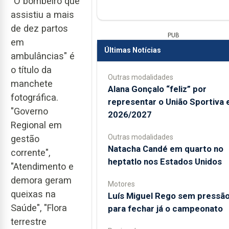
"O bombeiro que
assistiu a mais
de dez partos
PUB
em
Últimas Notícias
ambulâncias" é
o título da
Outras modalidades
manchete
Alana Gonçalo “feliz” por
fotográfica.
representar o União Sportiva
"Governo
2026/2027
Regional em
Outras modalidades
gestão
Natacha Candé em quarto no
corrente",
heptatlo nos Estados Unidos
"Atendimento e
demora geram
Motores
queixas na
Luís Miguel Rego sem pressã
Saúde", "Flora
para fechar já o campeonato
terrestre