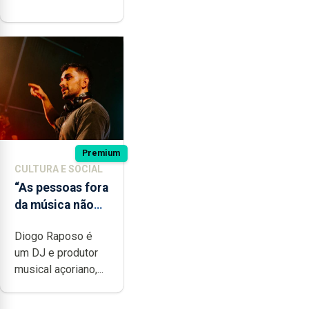
Premium
CULTURA E SOCIAL
“As pessoas fora
da música não
têm a noção do
Diogo Raposo é
quão difícil é
um DJ e produtor
produzir uma
musical açoriano,...
música”