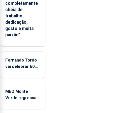
completamente
que
cheia de
o
trabalho,
crime
dedicação,
sexual
gosto e muita
já
paixão”
não
podia
ser
julgado
por
Fernando Tordo
a
vai celebrar 60
queixa
anos de carreira
ter
no Coliseu
sido
Micaelense
apresentada
MEO Monte
fora
Verde regressa
do
com reforço da
prazo
acessibilidade