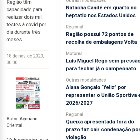
Outras modalidades
Região têm
Natacha Candé em quarto no
capacidade para
heptatlo nos Estados Unidos
realizar dois mil
testes à covid por
Regional
dia durante três
Região possui 72 pontos de
meses.
recolha de embalagens Volta
Motores
18 de nov. de 2020,
Luís Miguel Rego sem pressã
00:00
para fechar já o campeonato
Outras modalidades
Alana Gonçalo “feliz” por
representar o União Sportiva
2026/2027
Regional
Autor: Açoriano
Queixa apresentada fora do
Oriental
prazo faz cair condenação po
violação