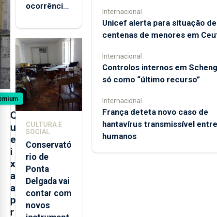
ocorrências
Internacional
registadas
Unicef alerta para situação de
de apanha
centenas de menores em Ceu
ilegal de
lapas entre
Internacional
2022 e
Controlos internos em Schen
2026
só como “último recurso”
emium
Internacional
França deteta novo caso de
Q
hantavírus transmissível entr
CULTURA E
u
SOCIAL
humanos
e
Conservató
i
rio de
x
Ponta
a
Delgada vai
a
contar com
p
novos
r