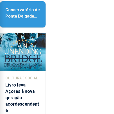
previsto
na
Conservatório de
lei
Ponta Delgada
vai contar com
novos
instrumentos
CULTURA E SOCIAL
Livro leva
Açores à nova
geração
açordescendent
e