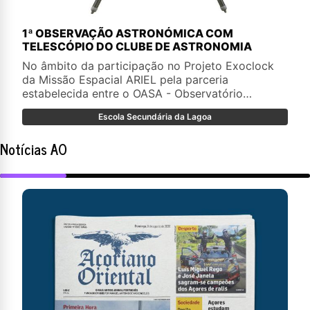
1ª OBSERVAÇÃO ASTRONÓMICA COM
TELESCÓPIO DO CLUBE DE ASTRONOMIA
No âmbito da participação no Projeto Exoclock
da Missão Espacial ARIEL pela parceria
estabelecida entre o OASA - Observatório
Astronómico de Santana, Açores e o Clube de
Escola Secundária da Lagoa
Astronomia da Escola Secundária da Lagoa,
foram realizados no OASA na noite de 21 para 22
Notícias AO
de junho de 2024, os primeiros testes do
equipamento destinado a este projeto. Esta
observação astronómica foi realizada com o
apoio de funcionários do OASA e dos astrónomos
amadores João Porto e Valter Reis.