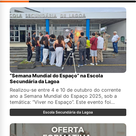
“Semana Mundial do Espaço” na Escola
Secundária da Lagoa
Realizou-se entre 4 e 10 de outubro do corrente
ano a Semana Mundial do Espaço 2025, sob a
temática: “Viver no Espaço”. Este evento foi
promovido, pela quarta vez consecutiva, pelo
Escola Secundária da Lagoa
Clube de Astronomia da Escola Secundária da
Lagoa, em conjunto com o Observatório
Astronómico de Santana Açores (OASA).