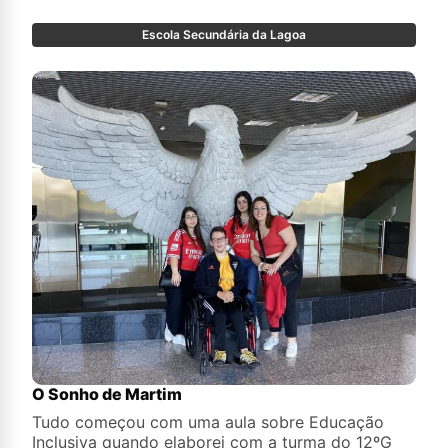
promover a literacia cinematográfica. Foram
realizadas quatro modalidades de atividades
Escola Secundária da Lagoa
tendo como ponto de partida o catálogo de
filmes disponibilizado na plataforma online do
Plano Nacional de Cinema.
O Sonho de Martim
Tudo começou com uma aula sobre Educação
Inclusiva quando elaborei com a turma do 12ºG