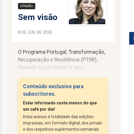
OPINIÃO
Sem visão
8 DE JUN. DE 2026
O Programa Portugal, Transformação,
Recuperação e Resiliência (PTRR),
fazendo jus ao nome, é uma
oportunidade para reafirmar, com
ambição, o que a Região precisa para
Conteúdo exclusivo para
vencer fragilidades, reforçar a coesão,
subscritores.
proteger populações, modernizar
Estar informado custa menos do que
infraestruturas críticas e reduzir
um café por dia!
desigualdades, mas a resposta do
Inclui acesso à totalidade das edições
Governo Regional ao requerimento do
impressas, em formato digital, dos jornais
PS-Açores a solicitar os elementos
e dos respetivos suplementos semanais