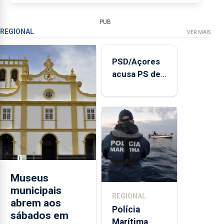
espaço...
PUB
REGIONAL
VER MAIS
PSD/Açores
acusa PS de
"posição
contraditória"
sobre
evolução
turística
Museus
municipais
REGIONAL
abrem aos
Polícia
sábados em
Marítima