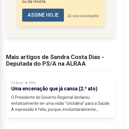
ou da revista.
remetidos ao Governo...
ASSINE HOJE
Já sou assinante
Mais artigos de Sandra Costa Dias -
Deputada do PS/A na ALRAA
20 de jul. de 2026
Uma encenação que já cansa (2.º ato)
O Presidente do Governo Regional declarou
enfaticamente ter uma visão “cristalina” para a Saúde.
A expressão é feliz, porque, involuntariamente,...