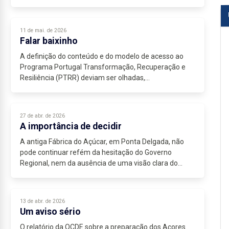
a conquista de termos voz própria e capacidade de...
11 de mai. de 2026
Falar baixinho
A definição do conteúdo e do modelo de acesso ao
Programa Portugal Transformação, Recuperação e
Resiliência (PTRR) deviam ser olhadas,...
27 de abr. de 2026
A importância de decidir
A antiga Fábrica do Açúcar, em Ponta Delgada, não
pode continuar refém da hesitação do Governo
Regional, nem da ausência de uma visão clara do
Município para aquele espaço. Trata-se de um imóvel
com...
13 de abr. de 2026
Um aviso sério
O relatório da OCDE sobre a preparação dos Açores