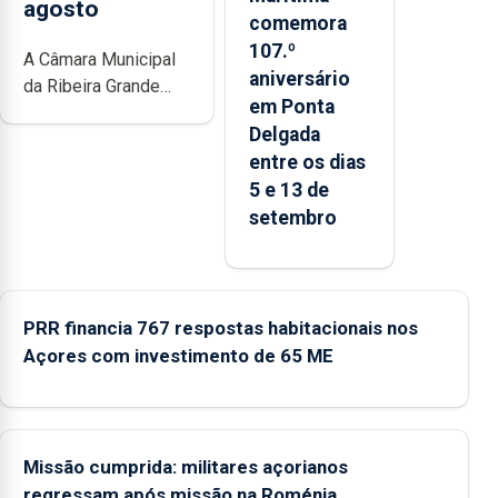
agosto
comemora
107.º
A Câmara Municipal
aniversário
da Ribeira Grande
em Ponta
está a promover a
Delgada
iniciativa “Museus no
entre os dias
Verão”, que garante a
5 e 13 de
abertura dos museus
setembro
e núcleos
museológicos
integrados na Rede
Municipal de Museus
aos sábados durante
PRR financia 767 respostas habitacionais nos
o mês de agosto,
Açores com investimento de 65 ME
entre as 14h00 e as
18h00.
Missão cumprida: militares açorianos
regressam após missão na Roménia