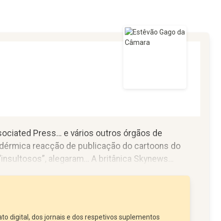
sociated Press… e vários outros órgãos de
idérmica reacção de publicação do cartoons do
“insultosos”, alegaram… A britânica Skynews
to digital, dos jornais e dos respetivos suplementos