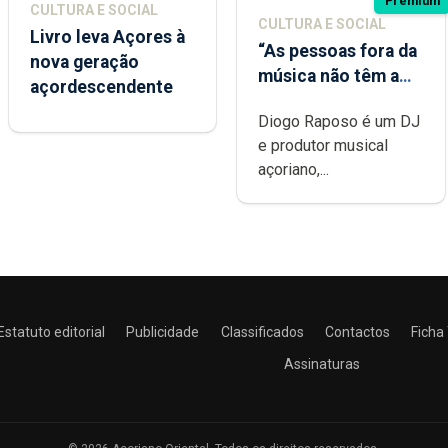
Premium
CULTURA E SOCIAL
CULTURA E SOCIAL
Livro leva Açores à
“As pessoas fora da
nova geração
música não têm a
açordescendente
noção do quão
Diogo Raposo é um DJ
difícil é produzir
e produtor musical
uma música”
açoriano,...
Estatuto editorial
Publicidade
Classificados
Contactos
Ficha
Assinaturas