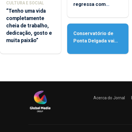
CULTURA E SOCIAL
regressa com
“Tenho uma vida
reforço da
completamente
acessibilidade
cheia de trabalho,
dedicação, gosto e
Conservatório de
muita paixão”
Ponta Delgada vai
contar com novos
instrumentos
Acerca do Jornal