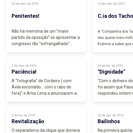
23 de mar. de 2015
16 de mar. de 2015
Penitentes!
C.ia dos Tach
Não há memória de um “maior
A “Companhia dos T
partido da oposição” se apresentar a
das quase meio milh
congresso tão “esfrangalhado”
ficámos a saber que 
quanto o PSD nesta edição...
tem negócios...
2 de mar. de 2015
23 de fev. de 2015
Paciência!
"Dignidade"
A “fotografia” de Cordeiro ( com
“Com o dinheiro dos 
Ávila escondido... com o rabo de
foi assim que Pas
fora)” e Artur Lima a anunciarem a
respondeu ontem 
redução do diferencial fiscal, só para
que insiste e teima
“pobrinhos”,...
abstrusas...
2 de fev. de 2015
26 de jan. de 2015
Revitalização
Bailinhos
O separatismo da clique que domina
Na primeira quinta