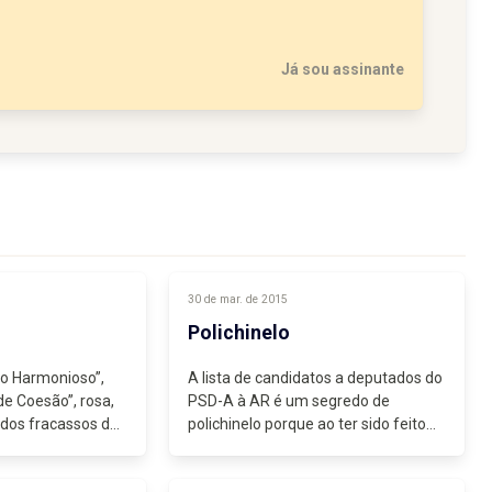
Já sou assinante
30 de mar. de 2015
Polichinelo
o Harmonioso”,
A lista de candidatos a deputados do
 de Coesão”, rosa,
PSD-A à AR é um segredo de
dos fracassos dos
polichinelo porque ao ter sido feito
 tido. “Instalar
“tabu”, nem por isso deixou de ser o
assunto que domina a atenção...