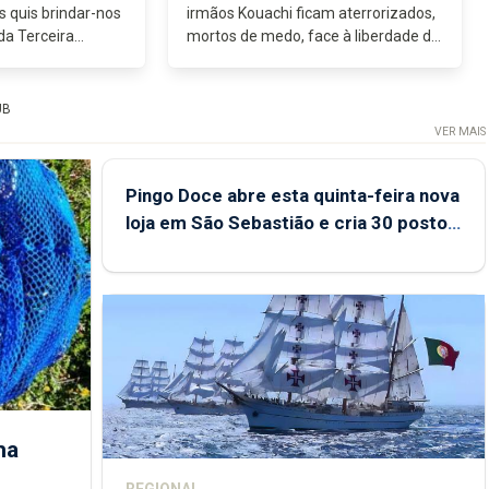
 quis brindar-nos
irmãos Kouachi ficam aterrorizados,
da Terceira
mortos de medo, face à liberdade de
a de Amigos,
expressão e de opinião? É aí que
estúdio,...
temos de encontrar...
UB
VER MAIS
Pingo Doce abre esta quinta-feira nova
loja em São Sebastião e cria 30 postos
de trabalho
ha
REGIONAL