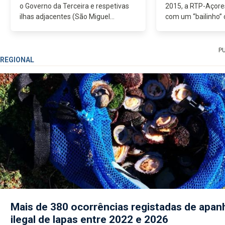
o Governo da Terceira e respetivas
2015, a RTP-Açores
ilhas adjacentes (São Miguel
com um “bailinho” 
inclusive) produziu um Plano de
inenarrável…em Di
Revitalização que vale o que
juntou o elenco em 
vale...zero! Chega...
P
REGIONAL
Mais de 380 ocorrências registadas de apan
ilegal de lapas entre 2022 e 2026