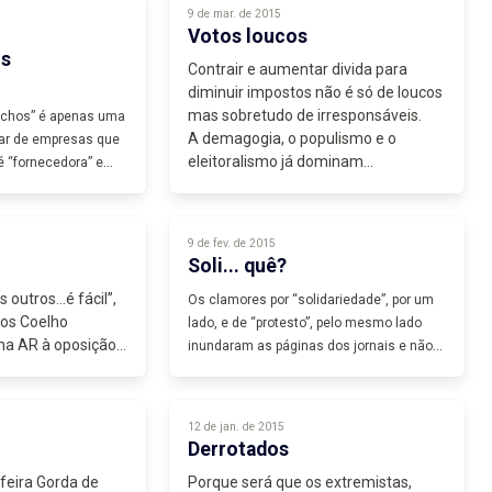
9 de mar. de 2015
Votos loucos
os
Contrair e aumentar divida para
diminuir impostos não é só de loucos
mas sobretudo de irresponsáveis.
achos” é apenas uma
A demagogia, o populismo e o
ar de empresas que
eleitoralismo já dominam...
é “fornecedora” e
9 de fev. de 2015
Soli... quê?
outros...é fácil”,
Os clamores por “solidariedade”, por um
sos Coelho
lado, e de “protesto”, pelo mesmo lado
na AR à oposição
inundaram as páginas dos jornais e não
 em “alternativas”
só...tudo...
12 de jan. de 2015
Derrotados
 feira Gorda de
Porque será que os extremistas,