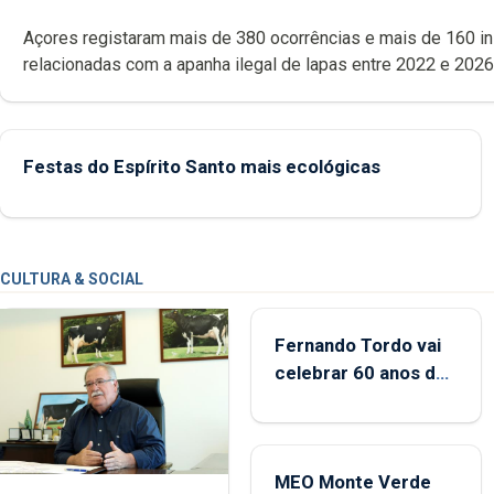
Açores registaram mais de 380 ocorrências e mais de 160 inspeções
relacionadas com a apanha ilegal de lapas entre 2022 e 2026. A ilha
das Flores apresenta um “decréscimo significativo” da CPUE entr
2022 e 2025
Festas do Espírito Santo mais ecológicas
CULTURA & SOCIAL
Fernando Tordo vai
celebrar 60 anos de
carreira no Coliseu
Micaelense
MEO Monte Verde