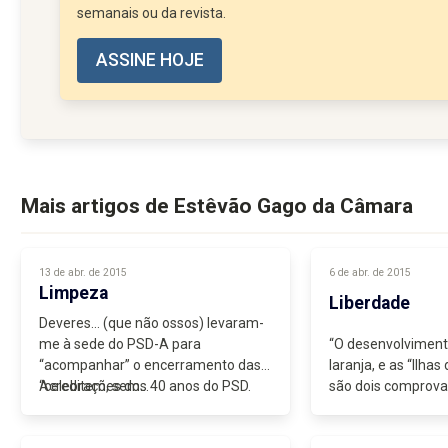
semanais ou da revista.
ASSINE HOJE
Mais artigos de Estêvão Gago da Câmara
13 de abr. de 2015
6 de abr. de 2015
Limpeza
Liberdade
Deveres… (que não ossos) levaram-
me à sede do PSD-A para
“O desenvolviment
“acompanhar” o encerramento das
laranja, e as “Ilhas
“celebrações dos 40 anos do PSD.
Acreditem, sem...
são dois comprova
governos que temos
capacidades”...