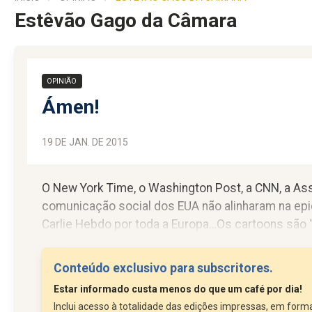
Estêvão Gago da Câmara
OPINIÃO
Ámen!
19 DE JAN. DE 2015
O New York Time, o Washington Post, a CNN, a As
comunicação social dos EUA não alinharam na ep
Carlie Hebdo por toda a Europa…Os cartoons são 
idem,...
Conteúdo exclusivo para subscritores.
Estar informado custa menos do que um café por dia!
Inclui acesso à totalidade das edições impressas, em forma