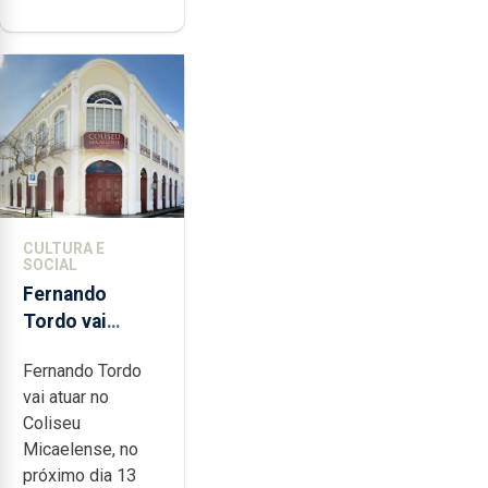
CULTURA E
SOCIAL
Fernando
Tordo vai
celebrar 60
Fernando Tordo
anos de
vai atuar no
carreira no
Coliseu
Coliseu
Micaelense, no
Micaelense
próximo dia 13