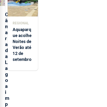
2021 e
2025 nos
Açores
C
â
REGIONAL
m
Aquaparq
a
ue acolhe
r
Noites de
a
Verão até
d
12 de
a
setembro
L
a
g
o
a
i
m
p