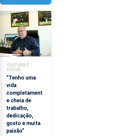
Paisagem’
CULTURA E
SOCIAL
“Tenho uma
vida
completament
e cheia de
trabalho,
dedicação,
gosto e muita
paixão”