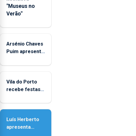
das
"Museus no
crianças
Verão"
Arsénio Chaves
Puim apresenta
obras na
Biblioteca de
Vila do Porto
Vila do Porto
recebe festas
em honra de
Nossa Senhora
da Assunção
Luís Herberto
apresenta
‘Lugares da