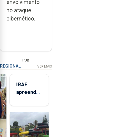
envolvimento
no ataque
cibernético.
PUB
REGIONAL
VER MAIS
IRAE
apreendeu
mais de 32
toneladas
de
alimentos
entre