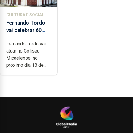
CULTURA E SOCIAL
Fernando Tordo
vai celebrar 60
anos de carreira
Fernando Tordo vai
no Coliseu
atuar no Coliseu
Micaelense
Micaelense, no
próximo dia 13 de...