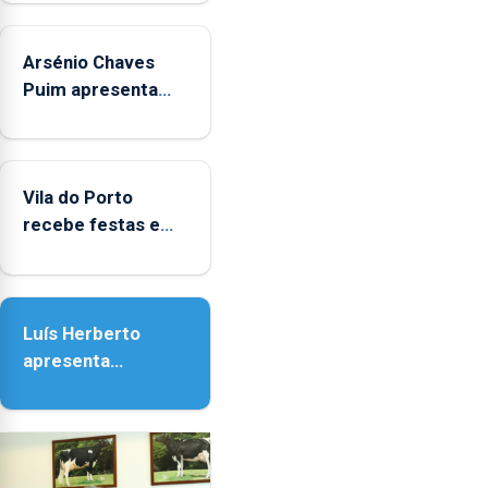
aos
sábados
Arsénio Chaves
durante
o
Puim apresenta
mês
obras na Biblioteca
de
de Vila do Porto
agosto,
entre
Vila do Porto
as
recebe festas em
14h00
honra de Nossa
e
Senhora da
as
Assunção
18h00.
Luís Herberto
apresenta
‘Lugares da
Paisagem’