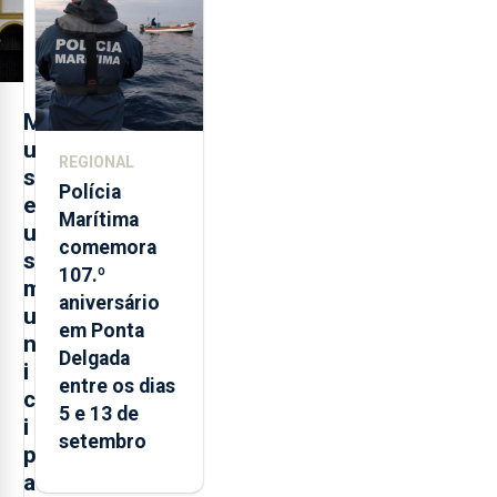
evolução
turística
M
u
REGIONAL
s
Polícia
e
Marítima
u
comemora
s
107.º
m
aniversário
u
em Ponta
n
Delgada
i
entre os dias
c
5 e 13 de
i
setembro
p
a