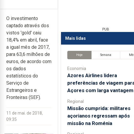
O investimento
captado através dos
PUB
vistos 'gold' caiu
Mais lidas
18,4% em abril, face
a igual mês de 2017,
para 63,6 milhões de
Hoje
Semana
Mê
euros, de acordo com
os dados
Economia
Azores Airlines lidera
estatísticos do
preferências de viagem par
Serviço de
Açores com larga vantagem
Estrangeiros e
Fronteiras (SEF).
Regional
Missão cumprida: militares
11 de mai. de 2018,
açorianos regressam após
09:35
missão na Roménia