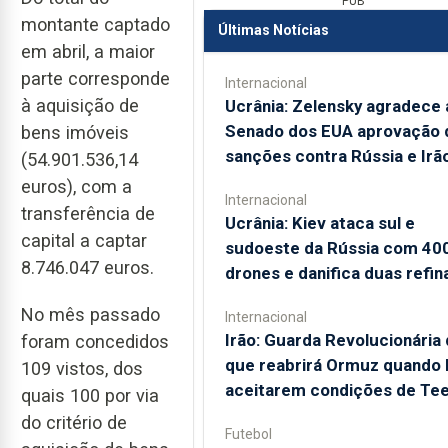
PUB
montante captado
Últimas Notícias
em abril, a maior
parte corresponde
Internacional
à aquisição de
Ucrânia: Zelensky agradece 
Senado dos EUA aprovação 
bens imóveis
sanções contra Rússia e Irã
(54.901.536,14
euros), com a
Internacional
transferência de
Ucrânia: Kiev ataca sul e
capital a captar
sudoeste da Rússia com 40
8.746.047 euros.
drones e danifica duas refin
No mês passado
Internacional
Irão: Guarda Revolucionária 
foram concedidos
que reabrirá Ormuz quando
109 vistos, dos
aceitarem condições de Te
quais 100 por via
do critério de
Futebol