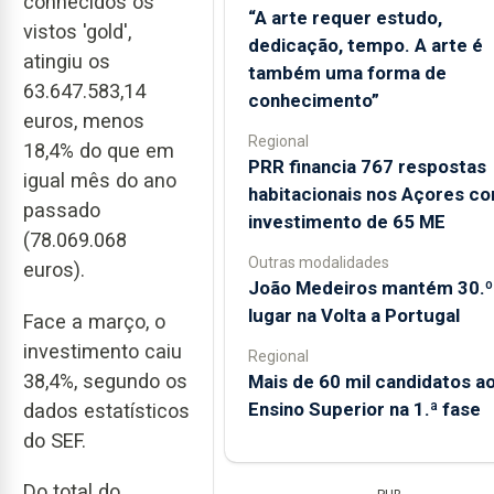
conhecidos os
“A arte requer estudo,
vistos 'gold',
dedicação, tempo. A arte é
atingiu os
também uma forma de
63.647.583,14
conhecimento”
euros, menos
Regional
18,4% do que em
PRR financia 767 respostas
igual mês do ano
habitacionais nos Açores c
passado
investimento de 65 ME
(78.069.068
Outras modalidades
euros).
João Medeiros mantém 30.º
lugar na Volta a Portugal
Face a março, o
investimento caiu
Regional
38,4%, segundo os
Mais de 60 mil candidatos a
Ensino Superior na 1.ª fase
dados estatísticos
do SEF.
Do total do