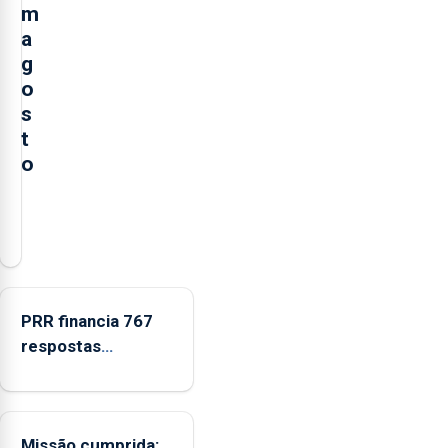
m
a
g
o
s
t
o
A
Câmara
Municipal
da
Ribeira
PRR financia 767
Grande
respostas
está
habitacionais nos
a
Açores com
promover
investimento de 65
a
Missão cumprida:
ME