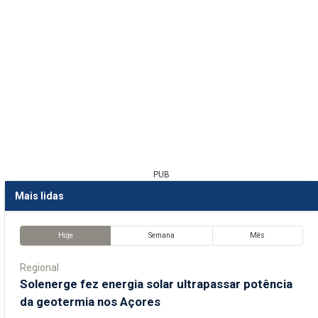
PUB
Mais lidas
Hoje
Semana
Mês
Regional
Solenerge fez energia solar ultrapassar potência
da geotermia nos Açores