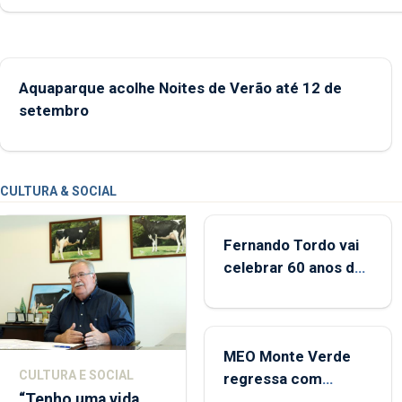
desde o início da época balnear
Aquaparque acolhe Noites de Verão até 12 de
setembro
CULTURA & SOCIAL
Fernando Tordo vai
celebrar 60 anos de
carreira no Coliseu
Micaelense
MEO Monte Verde
CULTURA E SOCIAL
regressa com
“Tenho uma vida
reforço da