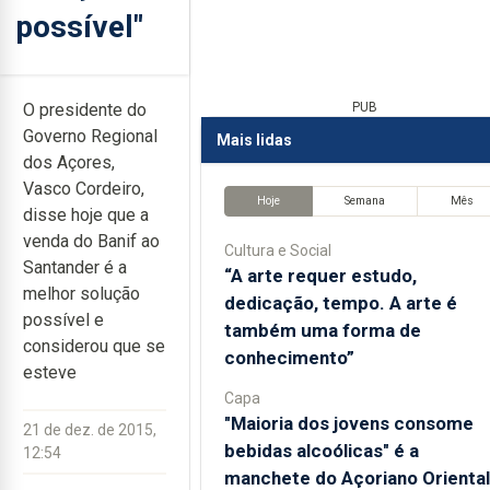
possível"
O presidente do
PUB
Governo Regional
Mais lidas
dos Açores,
Vasco Cordeiro,
Hoje
Semana
Mês
disse hoje que a
venda do Banif ao
Cultura e Social
Santander é a
“A arte requer estudo,
melhor solução
dedicação, tempo. A arte é
possível e
também uma forma de
considerou que se
conhecimento”
esteve
Capa
"Maioria dos jovens consome
21 de dez. de 2015,
bebidas alcoólicas" é a
12:54
manchete do Açoriano Oriental