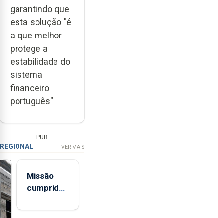
garantindo que
esta solução "é
a que melhor
protege a
estabilidade do
sistema
financeiro
português".
PUB
REGIONAL
VER MAIS
Missão
cumprida:
militares
açorianos