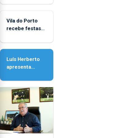
Biblioteca de
Vila do Porto
Vila do Porto
recebe festas
em honra de
Nossa Senhora
da Assunção
Luís Herberto
apresenta
‘Lugares da
Paisagem’