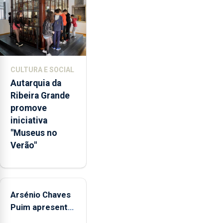
de
euros
e
abrange
767
respostas
CULTURA E SOCIAL
habitacionais,
Autarquia da
anunciou
Ribeira Grande
o
promove
Governo
iniciativa
Regional.
"Museus no
Verão"
Arsénio Chaves
Puim apresenta
obras na