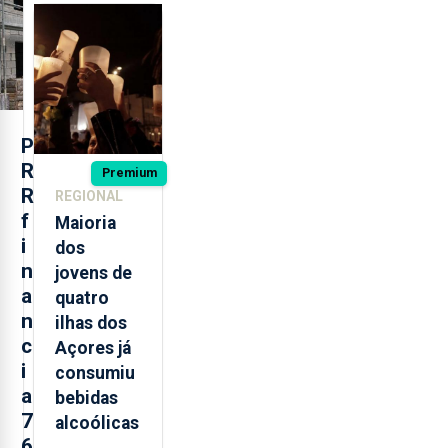
regressam
após
missão na
Roménia
P
R
Premium
R
REGIONAL
f
Maioria
i
dos
n
jovens de
a
quatro
n
ilhas dos
c
Açores já
i
consumiu
a
bebidas
7
alcoólicas
6