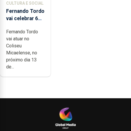
CULTURA E SOCIAL
Fernando Tordo
vai celebrar 60
anos de carreira
Fernando Tordo
no Coliseu
vai atuar no
Micaelense
Coliseu
Micaelense, no
próximo dia 13
de...