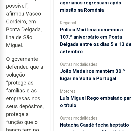
açorianos regressam após
possível”,
missão na Roménia
afirmou Vasco
Cordeiro, em
Regional
Ponta Delgada,
Polícia Marítima comemora
107.º aniversário em Ponta
ilha de São
Delgada entre os dias 5 e 13 d
Miguel.
setembro
O governante
Outras modalidades
defendeu que a
João Medeiros mantém 30.º
solução
lugar na Volta a Portugal
“protege as
famílias e as
Motores
Luís Miguel Rego embalado pa
empresas nos
o título
seus depósitos,
protege a
Outras modalidades
função que o
Natacha Candé fecha heptatlo
banco tem no