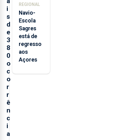
a
REGIONAL
i
Navio-
s
Escola
d
Sagres
e
está de
3
regresso
8
aos
0
Açores
o
c
o
r
r
ê
n
c
i
a