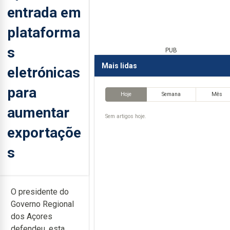
entrada em
plataforma
s
PUB
Mais lidas
eletrónicas
para
Hoje
Semana
Mês
aumentar
Sem artigos hoje.
exportaçõe
s
O presidente do
Governo Regional
dos Açores
defendeu, esta