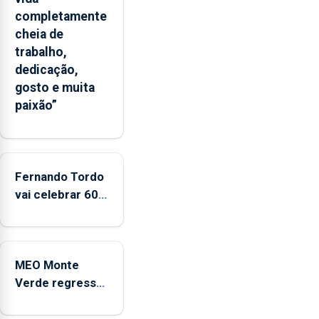
apresenta
completamente
um
cheia de
“decréscimo
trabalho,
significativo”
dedicação,
da
gosto e muita
CPUE
paixão”
entre
2022
e
2025
Fernando Tordo
vai celebrar 60
anos de carreira
no Coliseu
Micaelense
MEO Monte
Verde regressa
com reforço da
acessibilidade