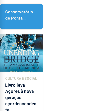
Conservatório
de Ponta
Delgada vai
contar com
novos
instrumentos
CULTURA E SOCIAL
Livro leva
Açores à nova
geração
açordescenden
te