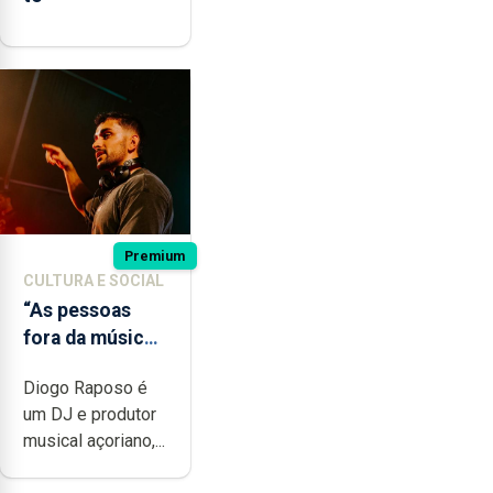
Premium
CULTURA E SOCIAL
“As pessoas
fora da música
não têm a
Diogo Raposo é
noção do quão
um DJ e produtor
difícil é
musical açoriano,...
produzir uma
música”