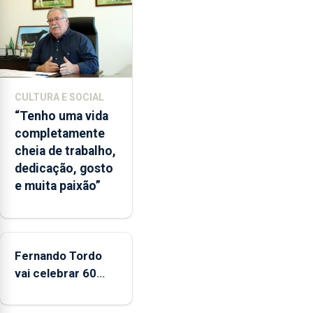
vez
desde
o
início
da
época
CULTURA E SOCIAL
balnear
“Tenho uma vida
completamente
cheia de trabalho,
dedicação, gosto
e muita paixão”
Fernando Tordo
vai celebrar 60
anos de carreira
no Coliseu