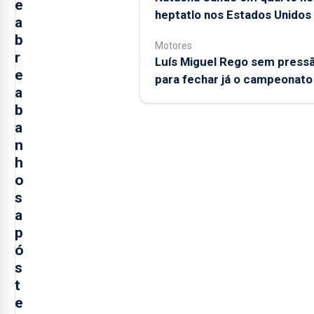
e
heptatlo nos Estados Unidos
a
b
Motores
r
Luís Miguel Rego sem press
e
para fechar já o campeonato
a
b
a
n
h
o
s
a
p
ó
s
t
e