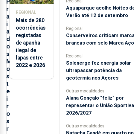
P
Regional
Aquaparque acolhe Noites d
r
REGIONAL
Verão até 12 de setembro
a
Mais de 380
i
ocorrências
Regional
a
Conserveiros criticam marc
registadas
d
brancas com selo Marca Aço
de apanha
o
ilegal de
s
Regional
lapas entre
M
Solenerge fez energia solar
2022 e 2026
o
ultrapassar potência da
s
geotermia nos Açores
t
e
Outras modalidades
Alana Gonçalo “feliz” por
i
representar o União Sportiv
r
2026/2027
o
s
Outras modalidades
r
Natacha Candé em quarto no