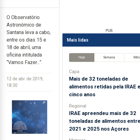
O Observatório
Astronómico de
PUB
Santana leva a cabo,
entre os dias 15 e
Mais lidas
18 de abril, uma
oficina intitulada
Hoje
Semana
Mê
“Vamos Fazer...”.
Capa
Mais de 32 toneladas de
12 de abr. de 2019,
18:30
alimentos retidas pela IRAE
cinco anos
Regional
IRAE apreendeu mais de 32
toneladas de alimentos entr
2021 e 2025 nos Açores