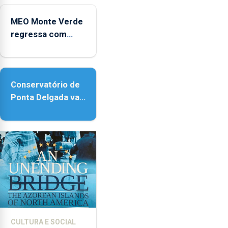
Micaelense
MEO Monte Verde
regressa com
reforço da
acessibilidade
Conservatório de
Ponta Delgada vai
contar com novos
instrumentos
CULTURA E SOCIAL