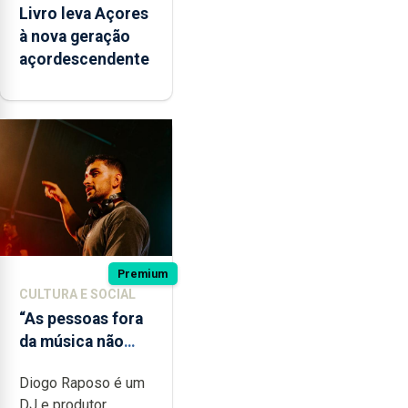
Livro leva Açores
à nova geração
açordescendente
Premium
CULTURA E SOCIAL
“As pessoas fora
da música não
têm a noção do
Diogo Raposo é um
quão difícil é
DJ e produtor