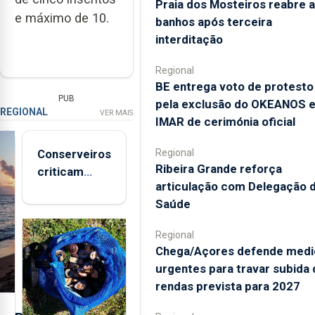
Praia dos Mosteiros reabre a
e máximo de 10.
banhos após terceira
interditação
Regional
BE entrega voto de protesto
PUB
pela exclusão do OKEANOS 
REGIONAL
VER MAIS
IMAR de cerimónia oficial
Regional
Conserveiros
Ribeira Grande reforça
criticam
articulação com Delegação 
marcas
Saúde
brancas com
selo Marca
Regional
Açores
Chega/Açores defende medi
urgentes para travar subida 
rendas prevista para 2027