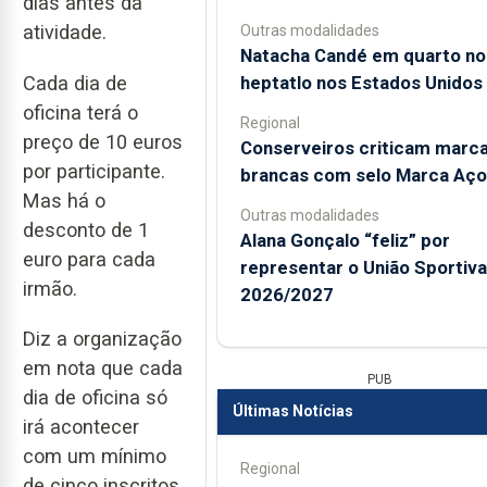
dias antes da
atividade.
Outras modalidades
Natacha Candé em quarto no
Cada dia de
heptatlo nos Estados Unidos
oficina terá o
Regional
preço de 10 euros
Conserveiros criticam marc
por participante.
brancas com selo Marca Aço
Mas há o
Outras modalidades
desconto de 1
Alana Gonçalo “feliz” por
euro para cada
representar o União Sportiv
irmão.
2026/2027
Diz a organização
em nota que cada
PUB
dia de oficina só
Últimas Notícias
irá acontecer
com um mínimo
Regional
de cinco inscritos