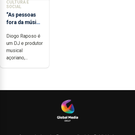
CULTURA E
SOCIAL
“As pessoas
fora da música
não têm a
Diogo Raposo é
noção do quão
um DJ e produtor
difícil é
musical
produzir uma
açoriano,...
música”