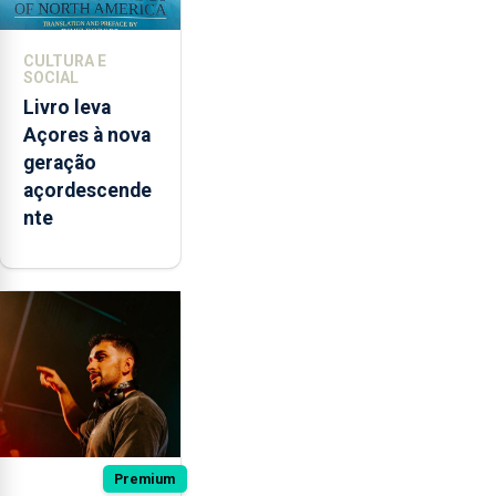
CULTURA E
SOCIAL
Livro leva
Açores à nova
geração
açordescende
nte
Premium