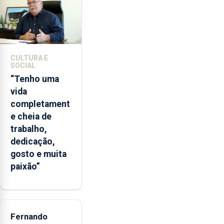
2022
e
2026.
A
ilha
CULTURA E
das
SOCIAL
Flores
“Tenho uma
apresenta
vida
um
completament
“decréscimo
e cheia de
significativo”
trabalho,
da
dedicação,
CPUE
gosto e muita
entre
paixão”
2022
e
2025
Fernando