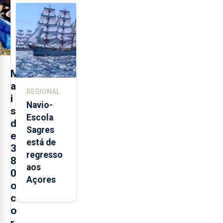
feira nova
loja em
São
Sebastião
e cria 30
postos de
M
trabalho
a
REGIONAL
i
Navio-
s
Escola
d
Sagres
e
está de
3
regresso
8
aos
0
Açores
o
c
o
r