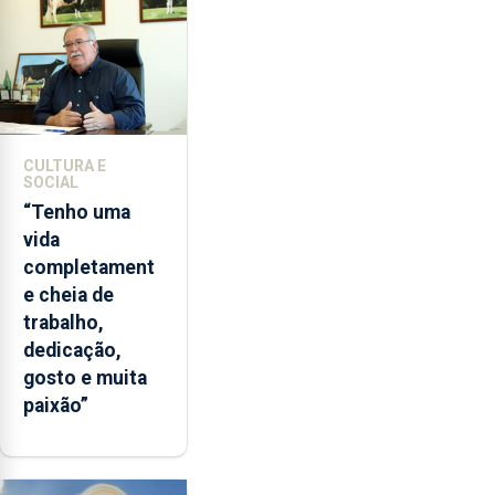
CULTURA E
SOCIAL
“Tenho uma
vida
completament
e cheia de
trabalho,
dedicação,
gosto e muita
paixão”