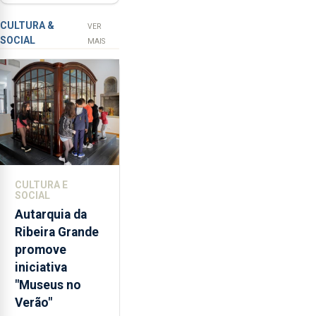
com selo Marca
a
Açores
prevenção
CULTURA &
VER
SOCIAL
primária
MAIS
da
violência
doméstica,
através
da
promoção
de
competências
CULTURA E
pessoais,
SOCIAL
emocionais
Autarquia da
e
Ribeira Grande
sociais
promove
junto
iniciativa
das
"Museus no
crianças
Verão"