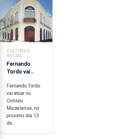
CULTURA E
SOCIAL
Fernando
Tordo vai
celebrar 60
Fernando Tordo
anos de
vai atuar no
carreira no
Coliseu
Coliseu
Micaelense, no
Micaelense
próximo dia 13
de...