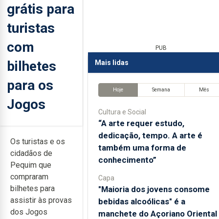
grátis para
turistas
com
PUB
bilhetes
Mais lidas
para os
Hoje
Semana
Mês
Jogos
Cultura e Social
“A arte requer estudo,
dedicação, tempo. A arte é
Os turistas e os
também uma forma de
cidadãos de
conhecimento”
Pequim que
compraram
Capa
bilhetes para
"Maioria dos jovens consome
assistir às provas
bebidas alcoólicas" é a
dos Jogos
manchete do Açoriano Oriental