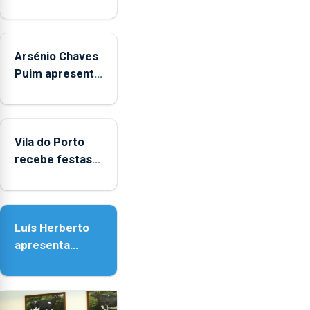
Arsénio Chaves
Puim apresenta
obras na
Biblioteca de
Vila do Porto
Vila do Porto
recebe festas
em honra de
Nossa Senhora
da Assunção
Luís Herberto
apresenta
‘Lugares da
Paisagem’