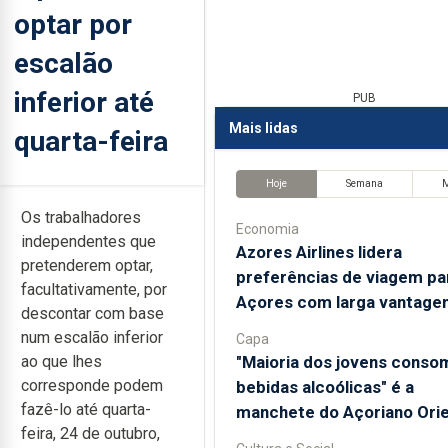
optar por
escalão
inferior até
PUB
Mais lidas
quarta-feira
Hoje
Semana
Os trabalhadores
Economia
independentes que
Azores Airlines lidera
pretenderem optar,
preferências de viagem pa
facultativamente, por
Açores com larga vantage
descontar com base
num escalão inferior
Capa
"Maioria dos jovens conso
ao que lhes
corresponde podem
bebidas alcoólicas" é a
fazê-lo até quarta-
manchete do Açoriano Orie
feira, 24 de outubro,