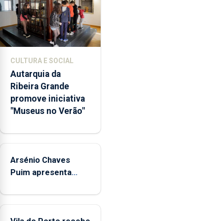
dos
museus
e
núcleos
museológicos
CULTURA E SOCIAL
integrados
Autarquia da
na
Ribeira Grande
Rede
promove iniciativa
Municipal
"Museus no Verão"
de
Museus
aos
sábados
Arsénio Chaves
durante
o
Puim apresenta
mês
obras na Biblioteca
de
de Vila do Porto
agosto,
entre