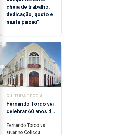
cheia de trabalho,
dedicação, gosto e
muita paixão”
CULTURA E SOCIAL
Fernando Tordo vai
celebrar 60 anos de
carreira no Coliseu
Fernando Tordo vai
Micaelense
atuar no Coliseu