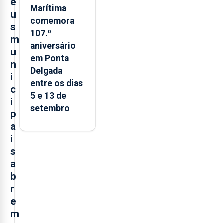
e
Marítima
u
comemora
s
107.º
m
aniversário
u
em Ponta
n
Delgada
i
entre os dias
c
5 e 13 de
i
setembro
p
a
i
s
a
b
r
e
m