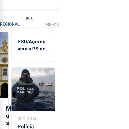
PUB
REGIONAL
VER MAIS
PSD/Açores
acusa PS de
"posição
contraditória"
sobre
evolução
turística
M
u
REGIONAL
s
Polícia