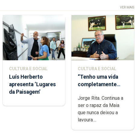
VER MAIS
CULTURA E SOCIAL
CULTURA E SOCIAL
Luís Herberto
“Tenho uma vida
apresenta ‘Lugares
completamente
da Paisagem’
cheia de trabalho,
Jorge Rita. Continua a
dedicação, gosto e
ser o rapaz da Maia
muita paixão”
que nunca deixou a
lavoura....