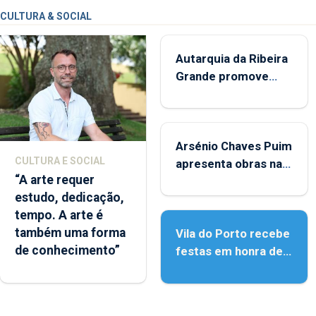
CULTURA & SOCIAL
Autarquia da Ribeira
Grande promove
iniciativa "Museus no
Verão"
Arsénio Chaves Puim
CULTURA E SOCIAL
apresenta obras na
“A arte requer
Biblioteca de Vila do
estudo, dedicação,
Porto
tempo. A arte é
também uma forma
Vila do Porto recebe
de conhecimento”
festas em honra de
Nossa Senhora da
Assunção