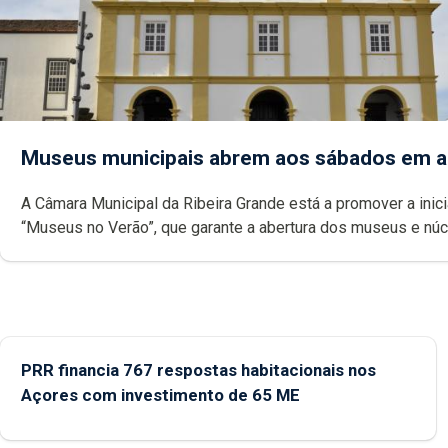
Museus municipais abrem aos sábados em 
A Câmara Municipal da Ribeira Grande está a promover a inici
“Museus no Verão”, que garante a abertura dos museus e nú
museológicos integrados na Rede Municipal de Museus aos
durante o mês de agosto, entre as 14h00 e as 18h00.
PRR financia 767 respostas habitacionais nos
Açores com investimento de 65 ME