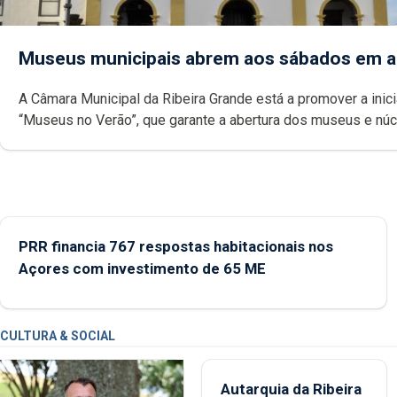
Museus municipais abrem aos sábados em 
A Câmara Municipal da Ribeira Grande está a promover a inici
“Museus no Verão”, que garante a abertura dos museus e nú
museológicos integrados na Rede Municipal de Museus aos
durante o mês de agosto, entre as 14h00 e as 18h00.
PRR financia 767 respostas habitacionais nos
Açores com investimento de 65 ME
CULTURA & SOCIAL
Autarquia da Ribeira