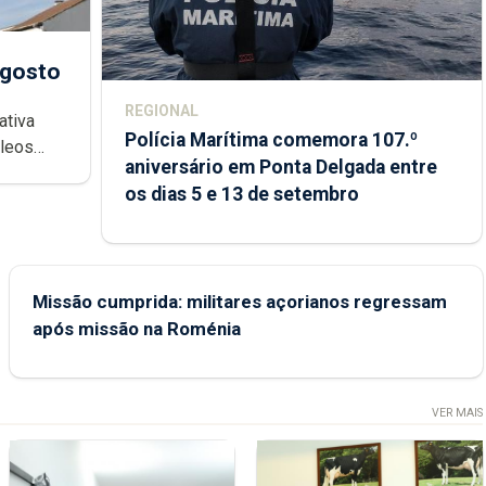
agosto
REGIONAL
ativa
Polícia Marítima comemora 107.º
cleos
aniversário em Ponta Delgada entre
 sábados
os dias 5 e 13 de setembro
Missão cumprida: militares açorianos regressam
após missão na Roménia
VER MAIS