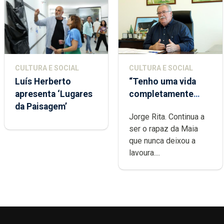
CULTURA E SOCIAL
CULTURA E SOCIAL
Luís Herberto
“Tenho uma vida
apresenta ‘Lugares
completamente
da Paisagem’
cheia de trabalho,
Jorge Rita. Continua a
dedicação, gosto e
ser o rapaz da Maia
muita paixão”
que nunca deixou a
lavoura....