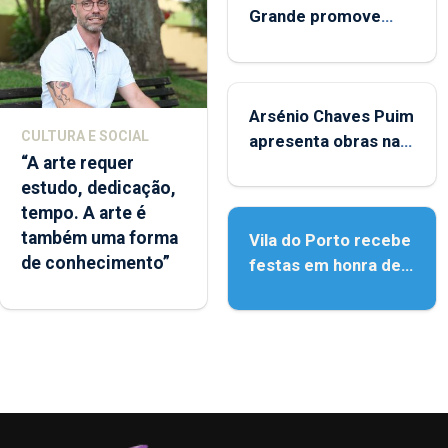
Grande promove
iniciativa "Museus no
Verão"
Arsénio Chaves Puim
CULTURA E SOCIAL
apresenta obras na
“A arte requer
Biblioteca de Vila do
estudo, dedicação,
Porto
tempo. A arte é
também uma forma
Vila do Porto recebe
de conhecimento”
festas em honra de
Nossa Senhora da
Assunção