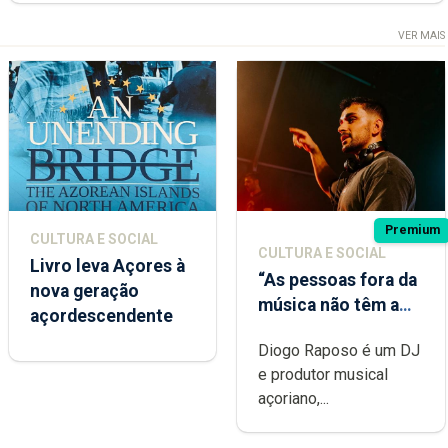
VER MAIS
Premium
CULTURA E SOCIAL
CULTURA E SOCIAL
Livro leva Açores à
“As pessoas fora da
nova geração
música não têm a
açordescendente
noção do quão
Diogo Raposo é um DJ
difícil é produzir
e produtor musical
uma música”
açoriano,...