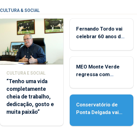
CULTURA & SOCIAL
Fernando Tordo vai
celebrar 60 anos de
carreira no Coliseu
Micaelense
MEO Monte Verde
CULTURA E SOCIAL
regressa com
“Tenho uma vida
reforço da
completamente
acessibilidade
cheia de trabalho,
dedicação, gosto e
Conservatório de
muita paixão”
Ponta Delgada vai
contar com novos
instrumentos