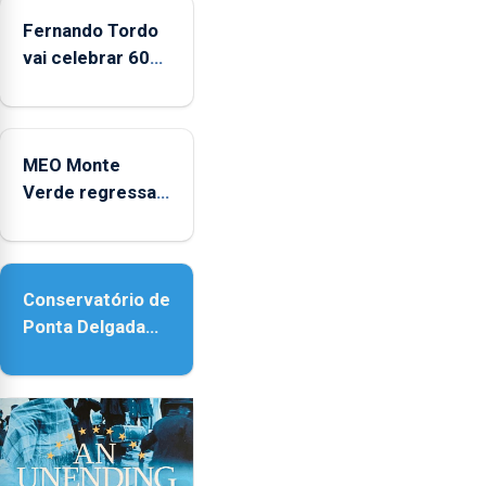
2022
e
Fernando Tordo
2025
vai celebrar 60
anos de carreira
no Coliseu
Micaelense
MEO Monte
Verde regressa
com reforço da
acessibilidade
Conservatório de
Ponta Delgada
vai contar com
novos
instrumentos