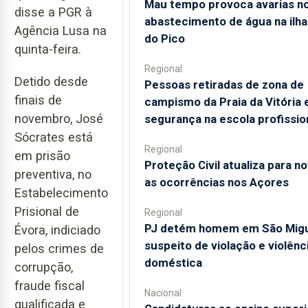
Mau tempo provoca avarias n
disse a PGR à
abastecimento de água na ilha
Agência Lusa na
do Pico
quinta-feira.
Regional
Detido desde
Pessoas retiradas de zona de
finais de
campismo da Praia da Vitória
novembro, José
segurança na escola profissio
Sócrates está
Regional
em prisão
Proteção Civil atualiza para n
preventiva, no
as ocorrências nos Açores
Estabelecimento
Prisional de
Regional
PJ detém homem em São Mig
Évora, indiciado
suspeito de violação e violênc
pelos crimes de
doméstica
corrupção,
fraude fiscal
Nacional
qualificada e