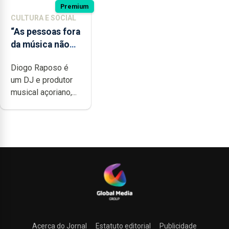
Premium
CULTURA E SOCIAL
“As pessoas fora
da música não
têm a noção do
Diogo Raposo é
quão difícil é
um DJ e produtor
produzir uma
musical açoriano,...
música”
Acerca do Jornal
Estatuto editorial
Publicidade