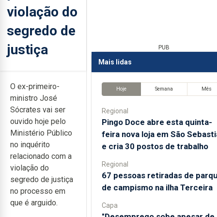
violação do
segredo de
justiça
PUB
Mais lidas
O ex-primeiro-
Hoje
Semana
Mês
ministro José
Sócrates vai ser
Regional
ouvido hoje pelo
Pingo Doce abre esta quinta-
Ministério Público
feira nova loja em São Sebast
no inquérito
e cria 30 postos de trabalho
relacionado com a
Regional
violação do
67 pessoas retiradas de parq
segredo de justiça
de campismo na ilha Terceira
no processo em
que é arguido.
Capa
"Desemprego sobe apesar de