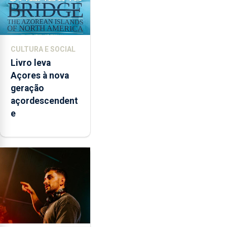
CULTURA E SOCIAL
Livro leva
Açores à nova
geração
açordescendent
e