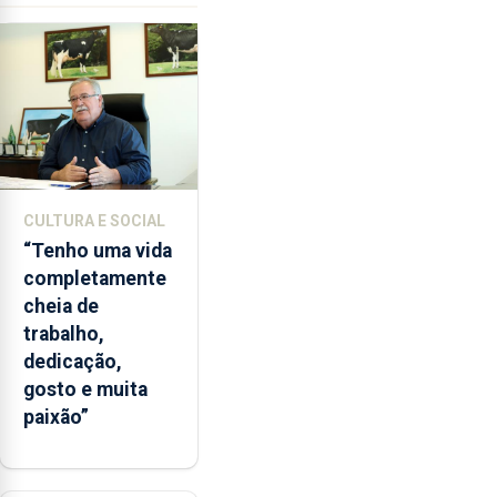
ilegal
de
lapas
entre
2022
e
2026.
A
CULTURA E SOCIAL
ilha
“Tenho uma vida
das
completamente
Flores
cheia de
apresenta
trabalho,
um
dedicação,
“decréscimo
gosto e muita
significativo”
paixão”
da
CPUE
entre