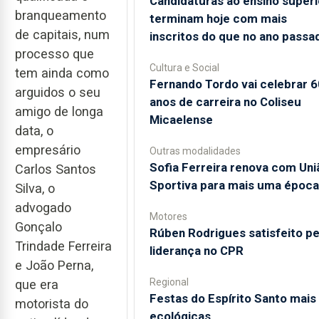
Candidaturas ao ensino superi
branqueamento
terminam hoje com mais
de capitais, num
inscritos do que no ano passa
processo que
Cultura e Social
tem ainda como
Fernando Tordo vai celebrar 6
arguidos o seu
anos de carreira no Coliseu
amigo de longa
Micaelense
data, o
empresário
Outras modalidades
Sofia Ferreira renova com Uni
Carlos Santos
Sportiva para mais uma época
Silva, o
advogado
Motores
Gonçalo
Rúben Rodrigues satisfeito pe
Trindade Ferreira
liderança no CPR
e João Perna,
Regional
que era
Festas do Espírito Santo mais
motorista do
ecológicas