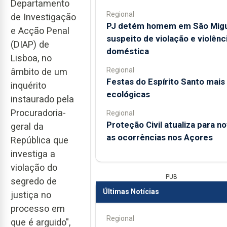
Departamento
Regional
de Investigação
PJ detém homem em São Mig
e Acção Penal
suspeito de violação e violênc
(DIAP) de
doméstica
Lisboa, no
Regional
âmbito de um
Festas do Espírito Santo mais
inquérito
ecológicas
instaurado pela
Procuradoria-
Regional
Proteção Civil atualiza para n
geral da
as ocorrências nos Açores
República que
investiga a
violação do
PUB
segredo de
Últimas Notícias
justiça no
processo em
Regional
que é arguido",