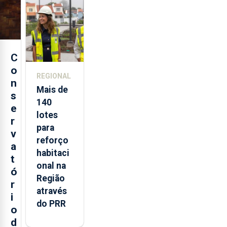
aos
Açores
C
o
REGIONAL
n
Mais de
s
140
e
lotes
r
para
v
reforço
a
habitaci
t
onal na
ó
Região
r
através
i
do PRR
o
d