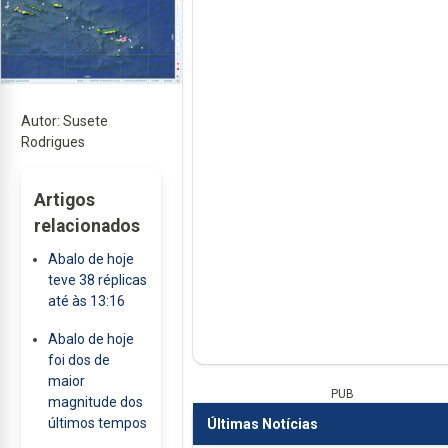
Autor: Susete
Rodrigues
Artigos
relacionados
Abalo de hoje
teve 38 réplicas
até às 13:16
Abalo de hoje
foi dos de
maior
PUB
magnitude dos
últimos tempos
Últimas Notícias