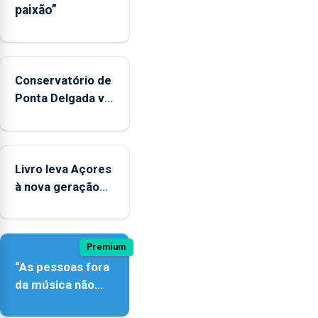
paixão”
Conservatório de
Ponta Delgada vai
contar com
novos
instrumentos
Livro leva Açores
à nova geração
açordescendente
Premium
“As pessoas fora
da música não
têm a noção do