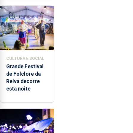
quão difícil é
produzir uma
música”
CULTURA E SOCIAL
Grande Festival
de Folclore da
Relva decorre
esta noite