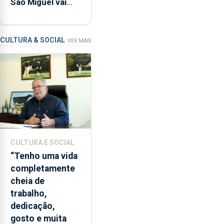
São Miguel vai
reforçar
ser alvo de
as
requalificação
condições
de
CULTURA & SOCIAL
VER MAIS
ensino
da
instituição
CULTURA E SOCIAL
“Tenho uma vida
completamente
cheia de
trabalho,
dedicação,
gosto e muita