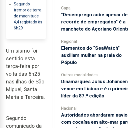
Segundo
Capa
tremor de terra
"Desemprego sobe apesar de
de magnitude
recorde de empregados" é a
4,4 registado às
6h29
manchete do Açoriano Orient
Regional
​Elementos do “SeaWatch”
Um sismo foi
auxiliam mulher na praia do
sentido esta
Pópulo
terça-feira por
volta das 6h25
Outras modalidades
nas ilhas de São
Dinamarquês Julius Johansen
vence em Lisboa e é o primei
Miguel, Santa
líder da 87.ª edição
Maria e Terceira.
Nacional
Autoridades abordaram navio
Segundo
com cocaína em alto-mar par
comunicado da