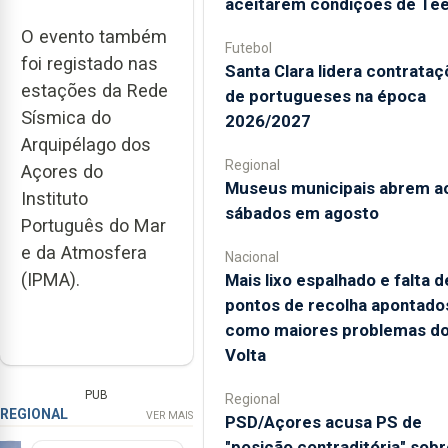
aceitarem condições de Te
O evento também
Futebol
foi registado nas
Santa Clara lidera contrata
estações da Rede
de portugueses na época
Sísmica do
2026/2027
Arquipélago dos
Regional
Açores do
Museus municipais abrem a
Instituto
sábados em agosto
Português do Mar
e da Atmosfera
Nacional
(IPMA).
Mais lixo espalhado e falta d
pontos de recolha apontado
como maiores problemas d
Volta
PUB
Regional
REGIONAL
VER MAIS
PSD/Açores acusa PS de
"posição contraditória" sobr