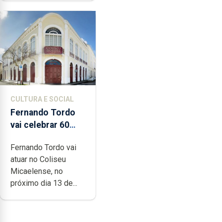
CULTURA E SOCIAL
Fernando Tordo
vai celebrar 60
anos de carreira
Fernando Tordo vai
no Coliseu
atuar no Coliseu
Micaelense
Micaelense, no
próximo dia 13 de...