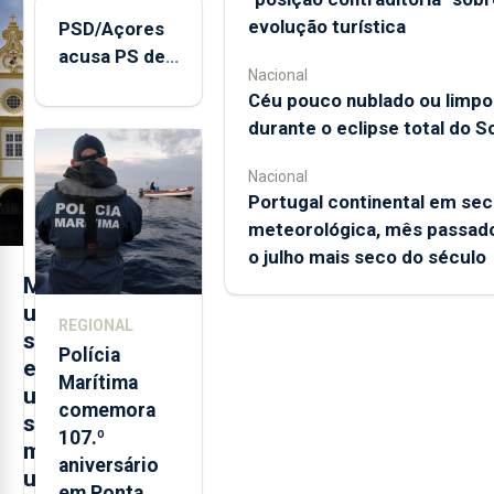
evolução turística
PSD/Açores
acusa PS de
Nacional
"posição
Céu pouco nublado ou limpo
contraditória"
durante o eclipse total do So
sobre
evolução
Nacional
turística
Portugal continental em sec
meteorológica, mês passado
o julho mais seco do século
M
u
REGIONAL
s
Polícia
e
Marítima
u
comemora
s
107.º
m
aniversário
u
em Ponta