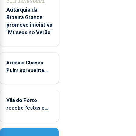
CULTURA E SOCIAL
integrados
Autarquia da
na
Ribeira Grande
Rede
promove iniciativa
Municipal
"Museus no Verão"
de
Museus
aos
sábados
Arsénio Chaves
durante
o
Puim apresenta
mês
obras na Biblioteca
de
de Vila do Porto
agosto,
entre
Vila do Porto
as
recebe festas em
14h00
honra de Nossa
e
Senhora da
as
Assunção
18h00.