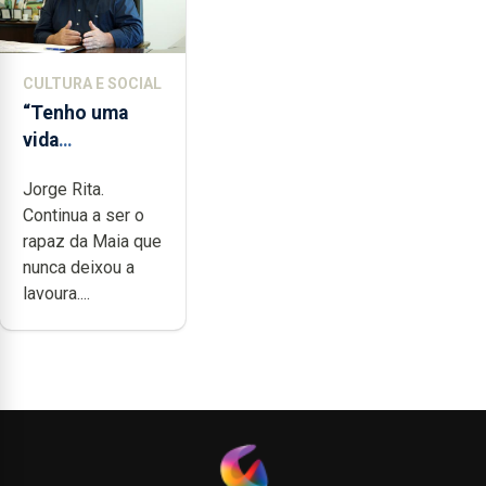
CULTURA E SOCIAL
“Tenho uma
vida
completamente
Jorge Rita.
cheia de
Continua a ser o
trabalho,
rapaz da Maia que
dedicação,
nunca deixou a
gosto e muita
lavoura....
paixão”