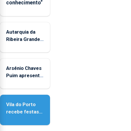
conhecimento”
Autarquia da
Ribeira Grande
promove
iniciativa
"Museus no
Arsénio Chaves
Verão"
Puim apresenta
obras na
Biblioteca de
Vila do Porto
Vila do Porto
recebe festas
em honra de
Nossa Senhora