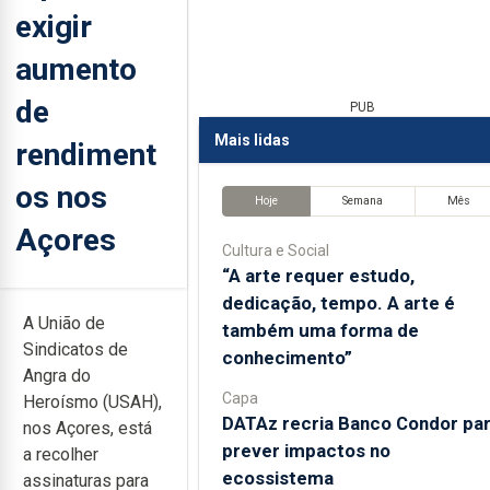
exigir
aumento
de
PUB
Mais lidas
rendiment
os nos
Hoje
Semana
Mês
Açores
Cultura e Social
“A arte requer estudo,
dedicação, tempo. A arte é
A União de
também uma forma de
Sindicatos de
conhecimento”
Angra do
Capa
Heroísmo (USAH),
DATAz recria Banco Condor pa
nos Açores, está
prever impactos no
a recolher
ecossistema
assinaturas para