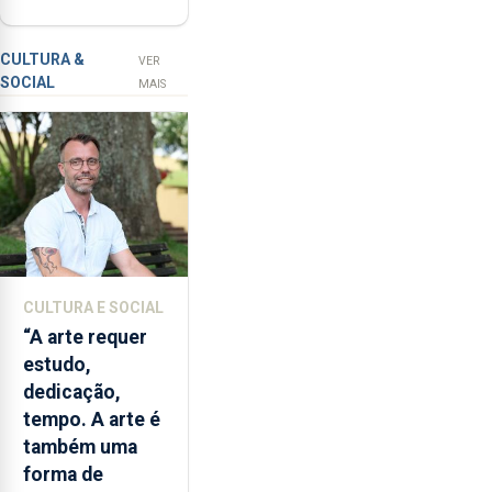
de venda de
num
álcool na Região
investimento
de
CULTURA &
VER
SOCIAL
2,3
MAIS
milhões
de
euros.
CULTURA E SOCIAL
“A arte requer
estudo,
dedicação,
tempo. A arte é
também uma
forma de