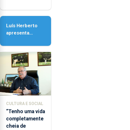
em honra de
Nossa Senhora
da Assunção
Luís Herberto
apresenta
‘Lugares da
Paisagem’
CULTURA E SOCIAL
“Tenho uma vida
completamente
cheia de