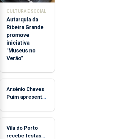
de
competências
CULTURA E SOCIAL
pessoais,
Autarquia da
emocionais
Ribeira Grande
e
promove
sociais
iniciativa
junto
"Museus no
das
Verão"
crianças
Arsénio Chaves
Puim apresenta
obras na
Biblioteca de
Vila do Porto
Vila do Porto
recebe festas