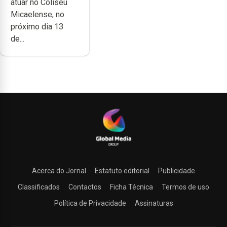
atuar no Coliseu
Micaelense
Micaelense, no
próximo dia 13
de...
Acerca do Jornal
Estatuto editorial
Publicidade
Classificados
Contactos
Ficha Técnica
Termos de uso
Política de Privacidade
Assinaturas