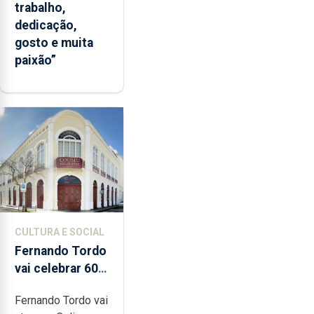
trabalho,
dedicação,
gosto e muita
paixão”
CULTURA E SOCIAL
Fernando Tordo
vai celebrar 60
anos de carreira
Fernando Tordo vai
no Coliseu