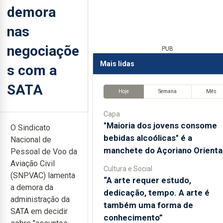
demora
nas
negociaçõe
PUB
Mais lidas
s com a
SATA
Hoje
Semana
Mês
Capa
"Maioria dos jovens consome
O Sindicato
bebidas alcoólicas" é a
Nacional de
manchete do Açoriano Orienta
Pessoal de Voo da
Aviação Civil
Cultura e Social
(SNPVAC) lamenta
“A arte requer estudo,
a demora da
dedicação, tempo. A arte é
administração da
também uma forma de
SATA em decidir
conhecimento”