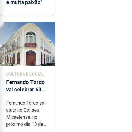
e muita paixão”
CULTURA E SOCIAL
Fernando Tordo
vai celebrar 60
anos de carreira
Fernando Tordo vai
no Coliseu
atuar no Coliseu
Micaelense
Micaelense, no
próximo dia 13 de...