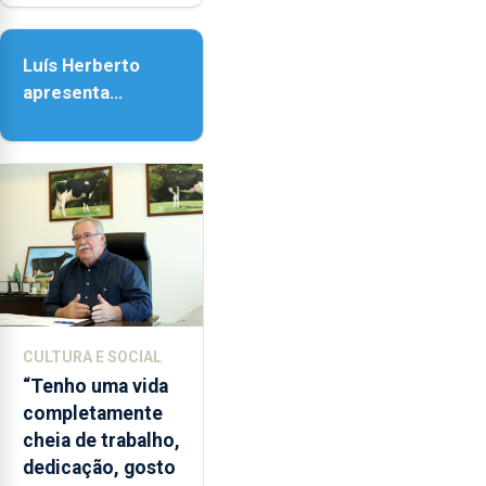
Senhora da
Assunção
Luís Herberto
apresenta
‘Lugares da
Paisagem’
CULTURA E SOCIAL
“Tenho uma vida
completamente
cheia de trabalho,
dedicação, gosto