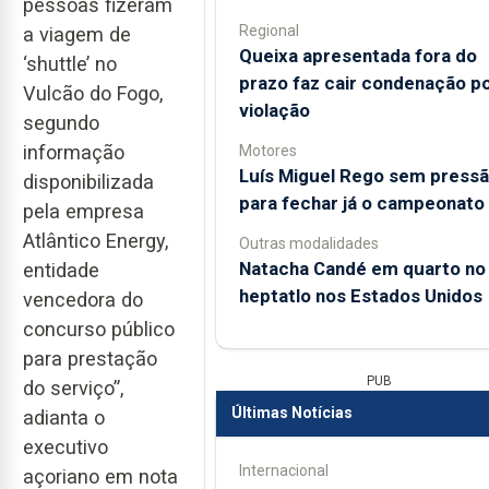
pessoas fizeram
Regional
a viagem de
Queixa apresentada fora do
‘shuttle’ no
prazo faz cair condenação p
Vulcão do Fogo,
violação
segundo
informação
Motores
Luís Miguel Rego sem press
disponibilizada
para fechar já o campeonato
pela empresa
Atlântico Energy,
Outras modalidades
Natacha Candé em quarto no
entidade
heptatlo nos Estados Unidos
vencedora do
concurso público
para prestação
PUB
do serviço”,
Últimas Notícias
adianta o
executivo
Internacional
açoriano em nota