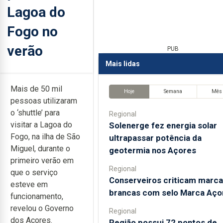
Lagoa do
Fogo no
verão
PUB
Mais lidas
Mais de 50 mil
Hoje
Semana
Mês
pessoas utilizaram
o ‘shuttle’ para
Regional
visitar a Lagoa do
Solenerge fez energia solar
Fogo, na ilha de São
ultrapassar potência da
Miguel, durante o
geotermia nos Açores
primeiro verão em
Regional
que o serviço
Conserveiros criticam marca
esteve em
brancas com selo Marca Aço
funcionamento,
revelou o Governo
Regional
dos Açores.
Região possui 72 pontos de