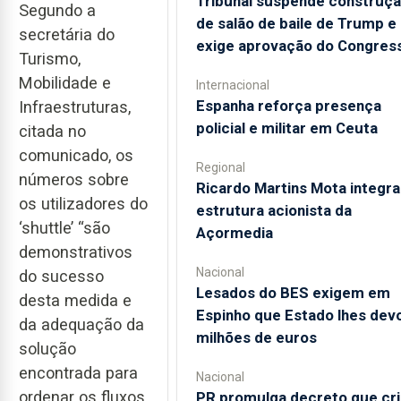
Tribunal suspende construç
Segundo a
de salão de baile de Trump e
secretária do
exige aprovação do Congres
Turismo,
Mobilidade e
Internacional
Espanha reforça presença
Infraestruturas,
policial e militar em Ceuta
citada no
comunicado, os
Regional
números sobre
Ricardo Martins Mota integra
os utilizadores do
estrutura acionista da
‘shuttle’ “são
Açormedia
demonstrativos
Nacional
do sucesso
Lesados do BES exigem em
desta medida e
Espinho que Estado lhes dev
da adequação da
milhões de euros
solução
encontrada para
Nacional
ordenar os fluxos
PR promulga decreto que cri