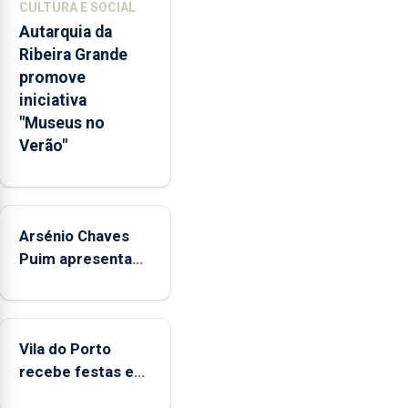
CULTURA E SOCIAL
competências
Autarquia da
pessoais,
Ribeira Grande
emocionais
promove
e
iniciativa
sociais
"Museus no
junto
Verão"
das
crianças
Arsénio Chaves
Puim apresenta
obras na
Biblioteca de Vila
do Porto
Vila do Porto
recebe festas em
honra de Nossa