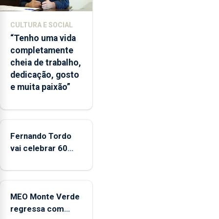
da
época
CULTURA E SOCIAL
balnear
“Tenho uma vida
completamente
cheia de trabalho,
dedicação, gosto
e muita paixão”
Fernando Tordo
vai celebrar 60
anos de carreira
no Coliseu
Micaelense
MEO Monte Verde
regressa com