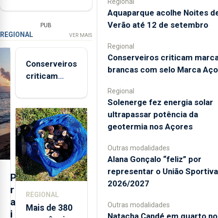
Regional
Aquaparque acolhe Noites d
Verão até 12 de setembro
PUB
REGIONAL
VER MAIS
Regional
Conserveiros criticam marc
Conserveiros
brancas com selo Marca Aço
criticam
marcas
Regional
brancas com
Solenerge fez energia solar
selo Marca
ultrapassar potência da
Açores
geotermia nos Açores
Outras modalidades
Alana Gonçalo “feliz” por
representar o União Sportiv
P
2026/2027
r
REGIONAL
a
Outras modalidades
Mais de 380
i
Natacha Candé em quarto no