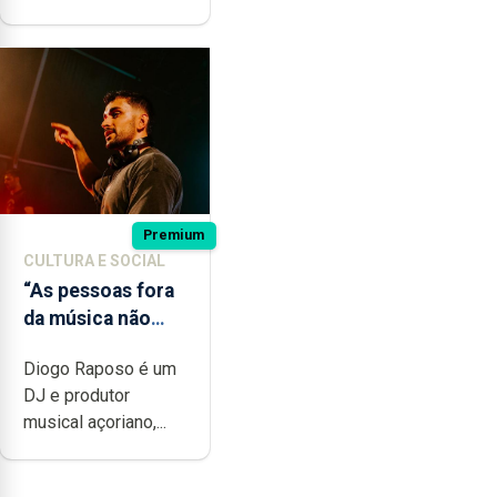
Premium
CULTURA E SOCIAL
“As pessoas fora
da música não
têm a noção do
Diogo Raposo é um
quão difícil é
DJ e produtor
produzir uma
musical açoriano,...
música”