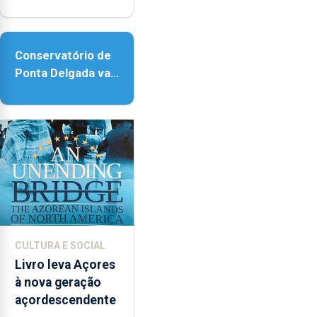
reforço da
acessibilidade
Conservatório de
Ponta Delgada vai
contar com novos
instrumentos
CULTURA E SOCIAL
Livro leva Açores
à nova geração
açordescendente