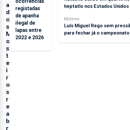
ocorrências
a
heptatlo nos Estados Unidos
registadas
d
de apanha
o
Motores
ilegal de
Luís Miguel Rego sem press
s
lapas entre
para fechar já o campeonato
M
2022 e 2026
o
s
t
e
i
r
o
s
r
e
a
b
r