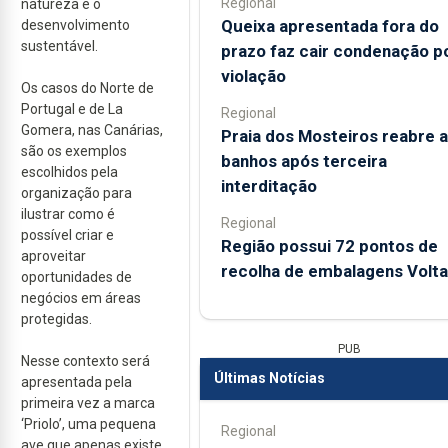
Regional
natureza e o
Queixa apresentada fora do
desenvolvimento
sustentável.
prazo faz cair condenação p
violação
Os casos do Norte de
Portugal e de La
Regional
Gomera, nas Canárias,
Praia dos Mosteiros reabre a
são os exemplos
banhos após terceira
escolhidos pela
interditação
organização para
ilustrar como é
Regional
possível criar e
Região possui 72 pontos de
aproveitar
recolha de embalagens Volta
oportunidades de
negócios em áreas
protegidas.
PUB
Nesse contexto será
Últimas Notícias
apresentada pela
primeira vez a marca
‘Priolo’, uma pequena
Regional
ave que apenas existe