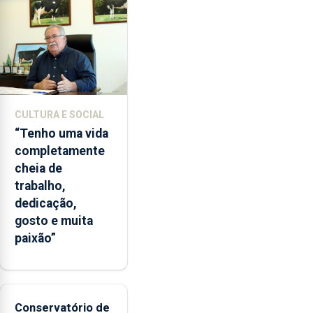
da
instituição
CULTURA E SOCIAL
“Tenho uma vida
completamente
cheia de
trabalho,
dedicação,
gosto e muita
paixão”
Conservatório de