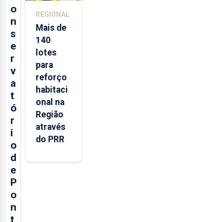
o
REGIONAL
n
Mais de
s
140
e
lotes
r
para
v
reforço
a
habitaci
t
onal na
ó
Região
r
através
i
do PRR
o
d
e
P
o
n
t