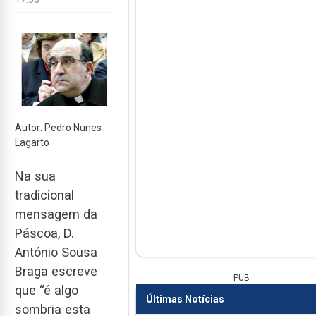
Autor: Pedro Nunes
Lagarto
Na sua
tradicional
mensagem da
Páscoa, D.
António Sousa
Braga escreve
PUB
que “é algo
Últimas Notícias
sombria esta