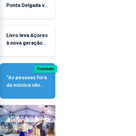
Ponta Delgada vai
contar com
novos
instrumentos
Livro leva Açores
à nova geração
açordescendente
Premium
“As pessoas fora
da música não
têm a noção do
quão difícil é
produzir uma
música”