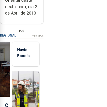
Oriental desta
sexta-feira, dia 2
de Abril de 2010
PUB
REGIONAL
VER MAIS
Navio-
Escola
Sagres
está de
regresso
aos
Açores
C