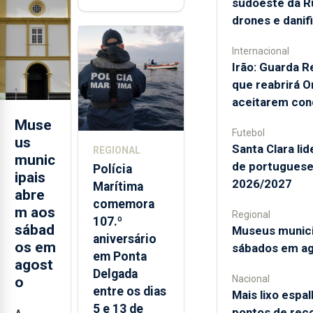
sudoeste da R
contraditória"
drones e danifi
sobre
evolução
Internacional
turística
Irão: Guarda R
que reabrirá 
aceitarem con
Muse
Futebol
us
Santa Clara li
REGIONAL
munic
de portuguese
Polícia
ipais
2026/2027
Marítima
abre
comemora
m aos
Regional
107.º
sábad
Museus munici
aniversário
os em
sábados em a
em Ponta
agost
Delgada
Nacional
o
entre os dias
Mais lixo espal
5 e 13 de
pontos de rec