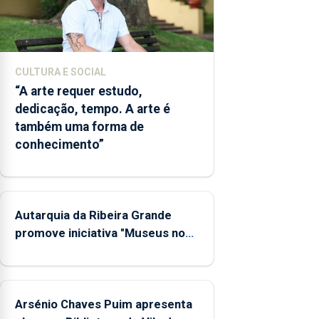
e
núcleos
museológicos
integrados
CULTURA E SOCIAL
na Rede
“A arte requer estudo,
Municipal
dedicação, tempo. A arte é
de
também uma forma de
Museus
aos
conhecimento”
sábados
durante
o mês
de
Autarquia da Ribeira Grande
agosto,
promove iniciativa "Museus no
entre as
Verão"
14h00 e
as
18h00.
Arsénio Chaves Puim apresenta