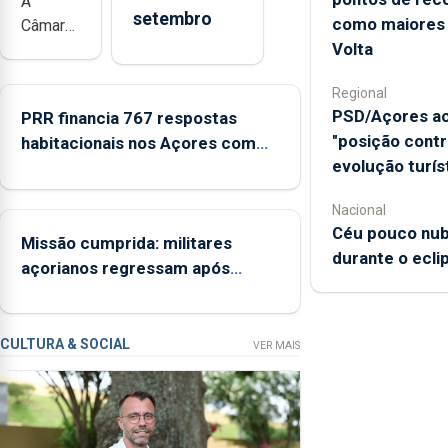
A
setembro
como maiores
Câmara
Volta
Municipal
da
Regional
Ribeira
PSD/Açores ac
PRR financia 767 respostas
Grande
"posição contr
habitacionais nos Açores com
está a
evolução turís
investimento de 65 ME
promover
a
Nacional
iniciativa
Céu pouco nub
“Museus
Missão cumprida: militares
durante o eclip
no
açorianos regressam após
Verão”,
missão na Roménia
que
garante
CULTURA & SOCIAL
VER MAIS
a
abertura
dos
museus