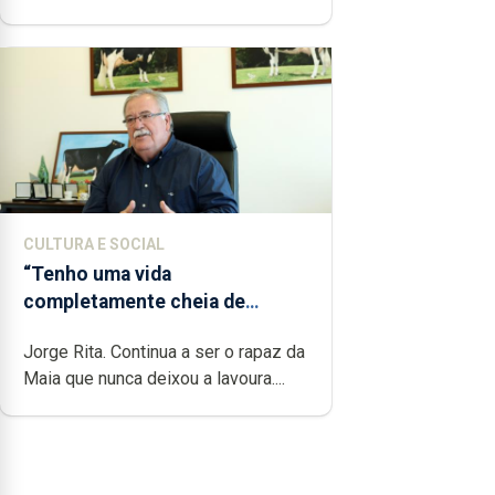
CULTURA E SOCIAL
“Tenho uma vida
completamente cheia de
trabalho, dedicação, gosto e
Jorge Rita. Continua a ser o rapaz da
muita paixão”
Maia que nunca deixou a lavoura....