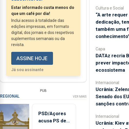
semanas, tivemos duas
Estar informado custa menos do
Cultura e Social
excelentes notícias para os
que um café por dia!
“A arte requer
Açores: tivemos o primeiro
Inclui acesso à totalidade das
dedicação, tem
parecer favorável do Tribunal
edições impressas, em formato
também uma f
de Contas à Conta da Região,
digital, dos jornais e dos respetivos
conhecimento
suplementos semanais ou da
desde 2015 e tivemos o
revista.
primeiro crescimento da
Capa
DATAz recria 
notação de uma agência de
ASSINE HOJE
prever impact
rating internacional desde...
ecossistema
Já sou assinante
Internacional
Ucrânia: Zelen
PUB
Senado dos EU
REGIONAL
VER MAIS
sanções contra
PSD/Açores
Internacional
acusa PS de
Ucrânia: Kiev a
"posição