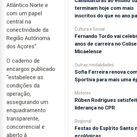
Candidaturas ao ensino su
Atlântico Norte e
terminam hoje com mais
com um papel
inscritos do que no ano p
central na
Cultura e Social
conectividade da
Fernando Tordo vai celeb
Região Autónoma
anos de carreira no Colis
dos Açores”.
Micaelense
O caderno de
Outras modalidades
encargos publicado
Sofia Ferreira renova com
“estabelece as
Sportiva para mais uma é
condições da
Motores
operação,
Rúben Rodrigues satisfeit
assegurando um
liderança no CPR
enquadramento
transparente,
Regional
concorrencial e
Festas do Espírito Santo 
aberto à
ecológicas