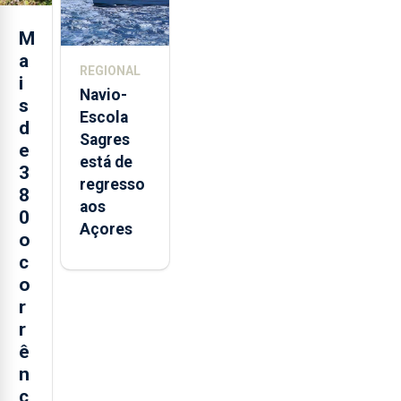
e cria 30
postos de
M
trabalho
a
REGIONAL
i
Navio-
s
Escola
d
Sagres
e
está de
3
regresso
8
aos
0
Açores
o
c
o
r
r
ê
n
c