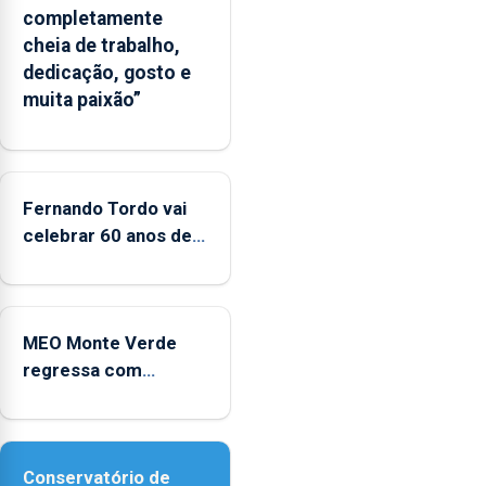
completamente
Flores
cheia de trabalho,
apresenta
dedicação, gosto e
um
muita paixão”
“decréscimo
significativo”
da
CPUE
entre
Fernando Tordo vai
2022
celebrar 60 anos de
e
carreira no Coliseu
2025
Micaelense
MEO Monte Verde
regressa com
reforço da
acessibilidade
Conservatório de