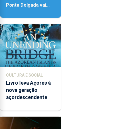
Ponta Delgada vai
contar com novos
instrumentos
CULTURA E SOCIAL
Livro leva Açores à
nova geração
açordescendente