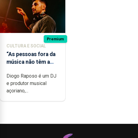
Premium
CULTURA E SOCIAL
“As pessoas fora da
música não têm a
noção do quão
Diogo Raposo é um DJ
difícil é produzir
e produtor musical
uma música”
açoriano,...