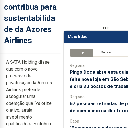
contribua para
sustentabilida
de da Azores
PUB
Mais lidas
Airlines
Hoje
Semana
A SATA Holding disse
Regional
que com o novo
Pingo Doce abre esta quin
processo de
feira nova loja em São Se
privatização da Azores
e cria 30 postos de trabal
Airlines pretende
assegurar uma
Regional
67 pessoas retiradas de 
operação que “valorize
o ativo, atraia
de campismo na ilha Terce
investimento
Capa
qualificado e contribua
"Desemprego sobe apesa