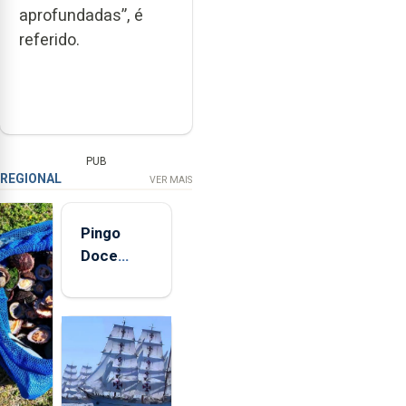
aprofundadas”, é
referido.
PUB
REGIONAL
VER MAIS
Pingo
Doce
abre esta
quinta-
feira nova
loja em
São
Sebastião