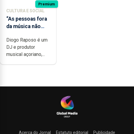
Premium
CULTURA E SOCIAL
“As pessoas fora
da música não
têm a noção do
Diogo Raposo é um
quão difícil é
DJ e produtor
produzir uma
musical açoriano,...
música”
Acerca do Jornal
Estatuto editorial
Publicidade