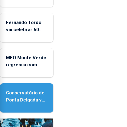
significativo”
da
CPUE
entre
Fernando Tordo
2022
vai celebrar 60
e
anos de carreira
2025
no Coliseu
Micaelense
MEO Monte Verde
regressa com
reforço da
acessibilidade
Conservatório de
Ponta Delgada vai
contar com novos
instrumentos