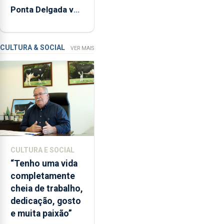
Ponta Delgada vai
relacionadas
contar com novos
com
instrumentos
a
apanha
CULTURA & SOCIAL
VER MAIS
ilegal
de
lapas
entre
2022
e
2026.
A
CULTURA E SOCIAL
ilha
“Tenho uma vida
das
completamente
Flores
cheia de trabalho,
apresenta
dedicação, gosto
um
e muita paixão”
“decréscimo