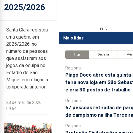
2025/2026
Santa Clara registou
PUB
uma quebra, em
Mais lidas
2025/2026, no
número de pessoas
Hoje
Semana
Mês
que assistiram aos
jogos da equipa no
Regional
Estádio de São
Pingo Doce abre esta quinta-
Miguel em relação à
feira nova loja em São Sebas
temporada anterior
e cria 30 postos de trabalho
Regional
23 de mai. de 2026,
67 pessoas retiradas de par
09:54
de campismo na ilha Terceir
Regional
Proteção Civil atualiza para 