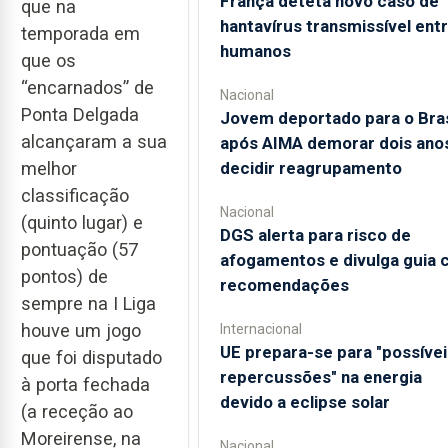
França deteta novo caso de
que na
hantavírus transmissível ent
temporada em
humanos
que os
“encarnados” de
Nacional
Ponta Delgada
Jovem deportado para o Bras
alcançaram a sua
após AIMA demorar dois ano
decidir reagrupamento
melhor
classificação
Nacional
(quinto lugar) e
DGS alerta para risco de
pontuação (57
afogamentos e divulga guia
pontos) de
recomendações
sempre na I Liga
Internacional
houve um jogo
UE prepara-se para "possívei
que foi disputado
repercussões" na energia
à porta fechada
devido a eclipse solar
(a receção ao
Moreirense, na
Nacional