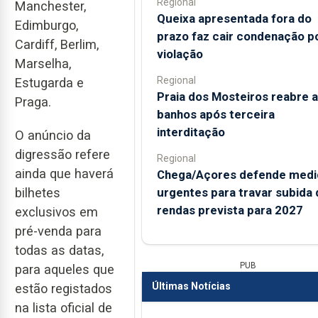
Regional
Manchester,
Queixa apresentada fora do
Edimburgo,
prazo faz cair condenação p
Cardiff, Berlim,
violação
Marselha,
Regional
Estugarda e
Praia dos Mosteiros reabre a
Praga.
banhos após terceira
interditação
O anúncio da
digressão refere
Regional
ainda que haverá
Chega/Açores defende medi
bilhetes
urgentes para travar subida 
rendas prevista para 2027
exclusivos em
pré-venda para
todas as datas,
PUB
para aqueles que
Últimas Notícias
estão registados
na lista oficial de