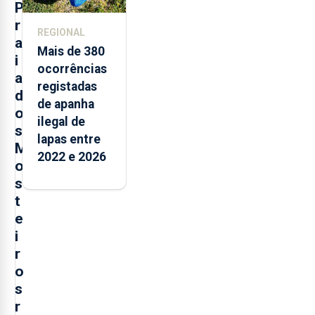
P
r
REGIONAL
a
Mais de 380
i
ocorrências
a
registadas
d
de apanha
o
ilegal de
s
lapas entre
M
2022 e 2026
o
s
t
e
i
r
o
s
r