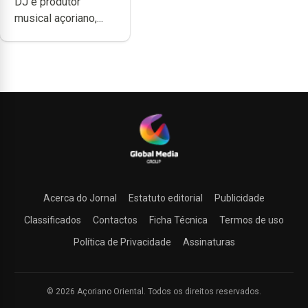
DJ e produtor
produzir uma
musical açoriano,...
música”
Acerca do Jornal
Estatuto editorial
Publicidade
Classificados
Contactos
Ficha Técnica
Termos de uso
Política de Privacidade
Assinaturas
© 2026 Açoriano Oriental. Todos os direitos reservados.