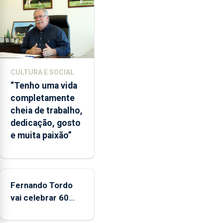
vez
desde
o
início
da
época
CULTURA E SOCIAL
balnear
“Tenho uma vida
completamente
cheia de trabalho,
dedicação, gosto
e muita paixão”
Fernando Tordo
vai celebrar 60
anos de carreira
no Coliseu