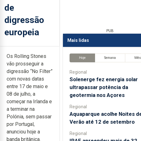
de
digressão
europeia
PUB
Mais lidas
Os Rolling Stones
Hoje
Semana
Mê
vão prosseguir a
digressão “No Filter”
Regional
com novas datas
Solenerge fez energia solar
entre 17 de maio e
ultrapassar potência da
08 de julho, a
geotermia nos Açores
começar na Irlanda e
Regional
a terminar na
Aquaparque acolhe Noites d
Polónia, sem passar
Verão até 12 de setembro
por Portugal,
anunciou hoje a
Regional
banda britânica.
IRAE apreendeu mais de 32