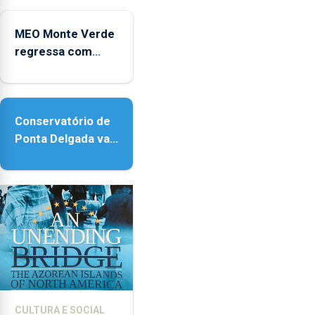
Micaelense
MEO Monte Verde
regressa com
reforço da
acessibilidade
Conservatório de
Ponta Delgada vai
contar com novos
instrumentos
CULTURA E SOCIAL