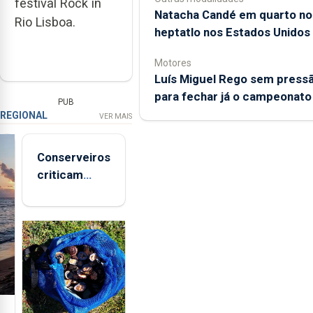
festival Rock in
Natacha Candé em quarto no
Rio Lisboa.
heptatlo nos Estados Unidos
Motores
Luís Miguel Rego sem press
para fechar já o campeonato
PUB
REGIONAL
VER MAIS
Conserveiros
criticam
marcas
brancas com
selo Marca
Açores