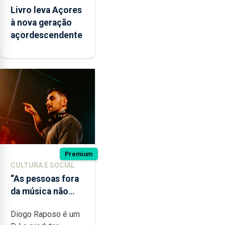
Livro leva Açores
à nova geração
açordescendente
Premium
CULTURA E SOCIAL
“As pessoas fora
da música não
têm a noção do
Diogo Raposo é um
quão difícil é