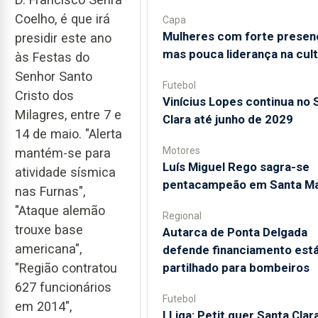
Coelho, é que irá
Capa
Mulheres com forte presen
presidir este ano
mas pouca liderança na cul
às Festas do
Senhor Santo
Futebol
Cristo dos
Vinícius Lopes continua no 
Milagres, entre 7 e
Clara até junho de 2029
14 de maio. "Alerta
Motores
mantém-se para
Luís Miguel Rego sagra-se
atividade sísmica
pentacampeão em Santa Ma
nas Furnas",
"Ataque alemão
Regional
trouxe base
Autarca de Ponta Delgada
americana",
defende financiamento está
"Região contratou
partilhado para bombeiros
627 funcionários
Futebol
em 2014",
I Liga: Petit quer Santa Clar