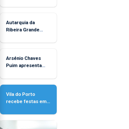
Autarquia da
Ribeira Grande
promove iniciativa
"Museus no Verão"
Arsénio Chaves
Puim apresenta
obras na Biblioteca
de Vila do Porto
Vila do Porto
recebe festas em
honra de Nossa
Senhora da
Assunção