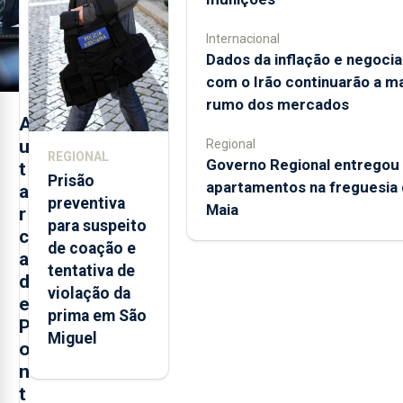
monitorização
de infrassons
Internacional
dos Açores
Dados da inflação e negoci
com o Irão continuarão a m
rumo dos mercados
A
u
Regional
REGIONAL
Governo Regional entregou
t
Prisão
apartamentos na freguesia 
a
preventiva
Maia
r
para suspeito
c
de coação e
a
tentativa de
d
violação da
e
prima em São
P
Miguel
o
n
t