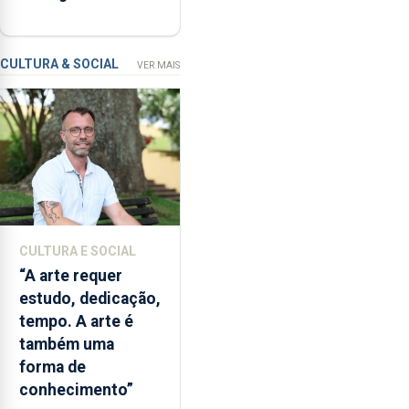
um
apartamentos na
modelo
freguesia da Maia
de
CULTURA & SOCIAL
VER MAIS
financiamento
para
os
bombeiros
dos
Açores
com
responsabilidades
partilhadas
CULTURA E SOCIAL
entre
“A arte requer
o
estudo, dedicação,
Governo
tempo. A arte é
Regional
também uma
e
forma de
os
conhecimento”
municípios.