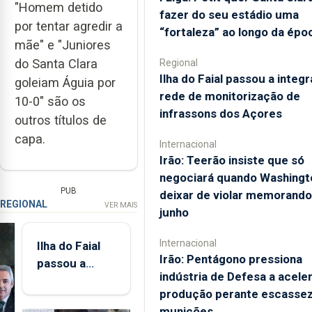
"Homem detido
fazer do seu estádio uma
por tentar agredir a
“fortaleza” ao longo da épo
mãe" e "Juniores
do Santa Clara
Regional
Ilha do Faial passou a integr
goleiam Águia por
rede de monitorização de
10-0" são os
infrassons dos Açores
outros títulos de
capa.
Internacional
Irão: Teerão insiste que só
negociará quando Washingt
PUB
deixar de violar memorando
REGIONAL
VER MAIS
junho
Internacional
Ilha do Faial
Irão: Pentágono pressiona
passou a
indústria de Defesa a acele
integrar rede
produção perante escassez
de
munições