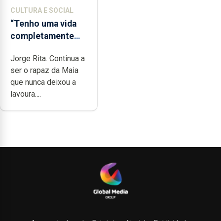
CULTURA E SOCIAL
“Tenho uma vida
completamente
cheia de trabalho,
Jorge Rita. Continua a
dedicação, gosto e
ser o rapaz da Maia
muita paixão”
que nunca deixou a
lavoura....