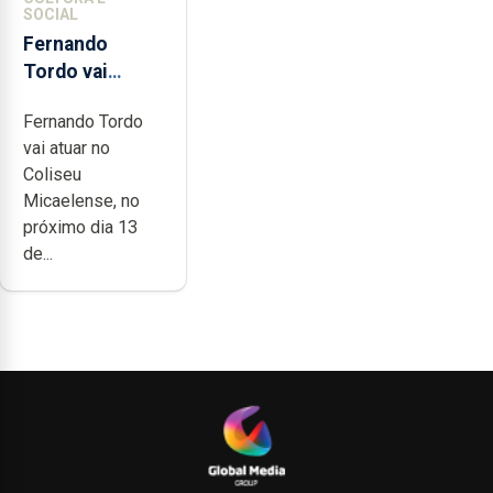
SOCIAL
Fernando
Tordo vai
celebrar 60
Fernando Tordo
anos de
vai atuar no
carreira no
Coliseu
Coliseu
Micaelense, no
Micaelense
próximo dia 13
de...