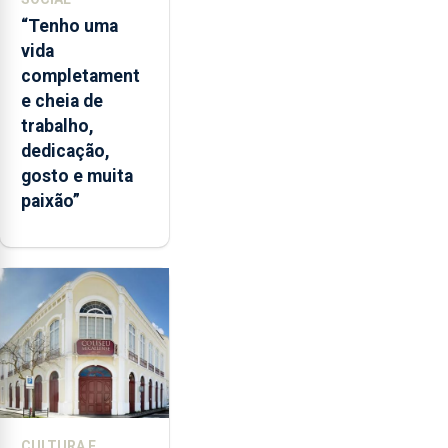
“Tenho uma
vida
completament
e cheia de
trabalho,
dedicação,
gosto e muita
paixão”
CULTURA E