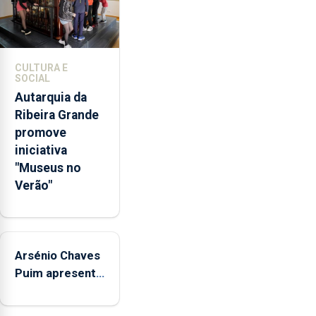
da
promoção
de
competências
CULTURA E
pessoais,
SOCIAL
emocionais
Autarquia da
e
Ribeira Grande
sociais
promove
junto
iniciativa
das
"Museus no
crianças
Verão"
Arsénio Chaves
Puim apresenta
obras na
Biblioteca de