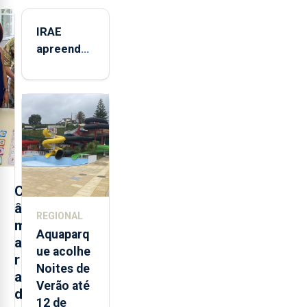
IRAE
apreendeu
mais de 32
toneladas
de
alimentos
entre
2021 e
2025 nos
Açores
C
â
REGIONAL
m
Aquaparq
a
ue acolhe
r
Noites de
a
Verão até
d
12 de