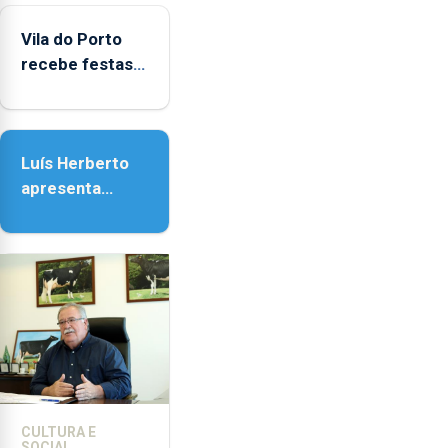
Vila do Porto
Vila do Porto
recebe festas
em honra de
Nossa Senhora
da Assunção
Luís Herberto
apresenta
‘Lugares da
Paisagem’
CULTURA E
SOCIAL