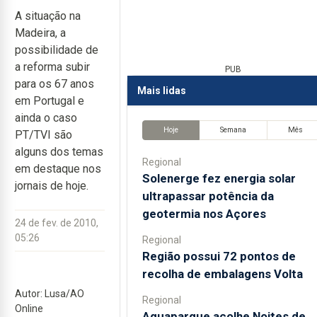
A situação na
Madeira, a
possibilidade de
a reforma subir
PUB
para os 67 anos
Mais lidas
em Portugal e
ainda o caso
Hoje
Semana
Mês
PT/TVI são
alguns dos temas
Regional
em destaque nos
Solenerge fez energia solar
jornais de hoje.
ultrapassar potência da
geotermia nos Açores
24 de fev. de 2010,
05:26
Regional
Região possui 72 pontos de
recolha de embalagens Volta
Autor: Lusa/AO
Regional
Online
Aquaparque acolhe Noites de