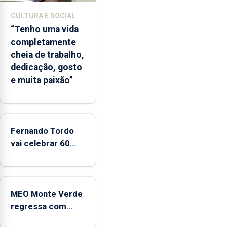
da
época
CULTURA E SOCIAL
balnear
“Tenho uma vida
completamente
cheia de trabalho,
dedicação, gosto
e muita paixão”
Fernando Tordo
vai celebrar 60
anos de carreira
no Coliseu
Micaelense
MEO Monte Verde
regressa com
reforço da