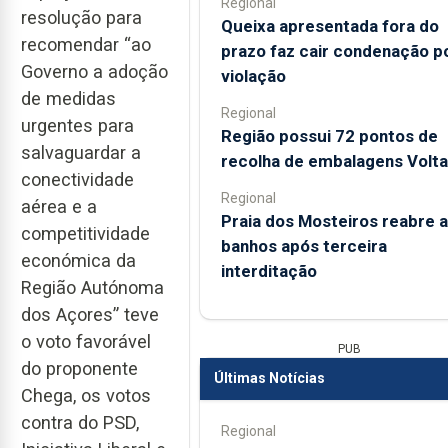
Regional
resolução para
Queixa apresentada fora do
recomendar “ao
prazo faz cair condenação p
Governo a adoção
violação
de medidas
Regional
urgentes para
Região possui 72 pontos de
salvaguardar a
recolha de embalagens Volta
conectividade
Regional
aérea e a
Praia dos Mosteiros reabre a
competitividade
banhos após terceira
económica da
interditação
Região Autónoma
dos Açores” teve
o voto favorável
PUB
do proponente
Últimas Notícias
Chega, os votos
contra do PSD,
Regional