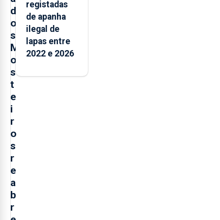
registadas
d
de apanha
o
ilegal de
s
lapas entre
M
2022 e 2026
o
s
t
e
i
r
o
s
r
e
a
b
r
e