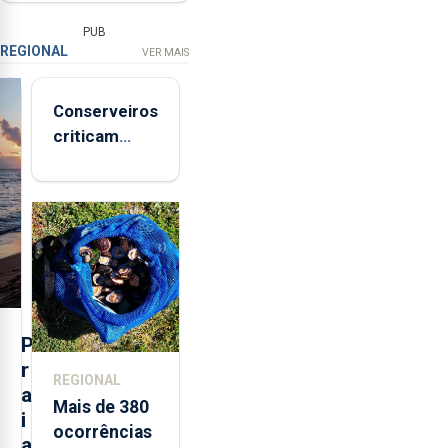
PUB
REGIONAL
VER MAIS
Conserveiros
criticam
marcas
brancas com
selo Marca
Açores
P
r
REGIONAL
a
Mais de 380
i
ocorrências
a