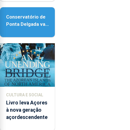
acessibilidade
Conservatório de
Ponta Delgada vai
contar com novos
instrumentos
CULTURA E SOCIAL
Livro leva Açores
à nova geração
açordescendente