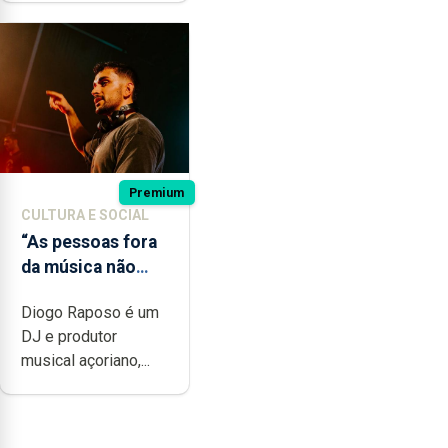
Premium
CULTURA E SOCIAL
“As pessoas fora
da música não
têm a noção do
Diogo Raposo é um
quão difícil é
DJ e produtor
produzir uma
musical açoriano,...
música”