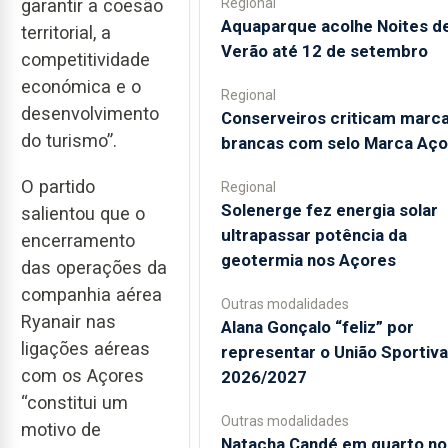
garantir a coesão
Regional
Aquaparque acolhe Noites d
territorial, a
Verão até 12 de setembro
competitividade
económica e o
Regional
desenvolvimento
Conserveiros criticam marc
do turismo”.
brancas com selo Marca Aço
O partido
Regional
Solenerge fez energia solar
salientou que o
ultrapassar potência da
encerramento
geotermia nos Açores
das operações da
companhia aérea
Outras modalidades
Ryanair nas
Alana Gonçalo “feliz” por
ligações aéreas
representar o União Sportiv
com os Açores
2026/2027
“constitui um
Outras modalidades
motivo de
Natacha Candé em quarto no