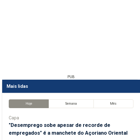
PUB
Mais lidas
Hoje
Semana
Mês
Capa
"Desemprego sobe apesar de recorde de
empregados" é a manchete do Açoriano Oriental