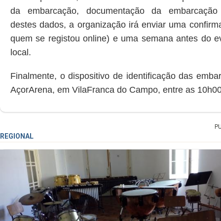
da embarcação,
documentação da embarcaçã
destes
dados,
a organização irá enviar uma confirm
quem se registou online)
e uma semana antes do ev
local.
Finalmente,
o dispositivo de identificação das emba
AçorArena,
em Vila
Franca
do
Campo,
entre as 10h00
P
REGIONAL