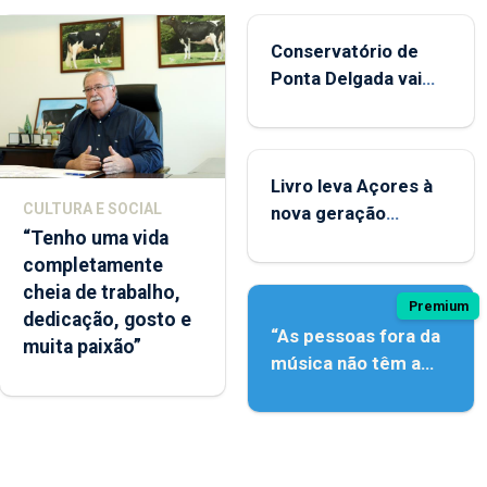
Conservatório de
Ponta Delgada vai
contar com novos
instrumentos
Livro leva Açores à
CULTURA E SOCIAL
nova geração
“Tenho uma vida
açordescendente
completamente
cheia de trabalho,
Premium
dedicação, gosto e
“As pessoas fora da
muita paixão”
música não têm a
noção do quão difícil
é produzir uma
música”