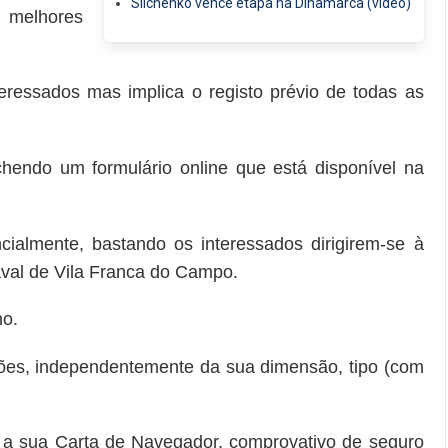
Silchenko vence etapa na Dinamarca (vídeo)
 melhores
teressados
mas implica o registo prévio de todas as
nchendo um formulário online que está disponível
na
ncialmente, bastando os interessados dirigirem-se à
val de Vila Franca do Campo.
ho.
ações, independentemente
da sua dimensão,
tipo
(com
r a sua Carta
de
Navegador,
comprovativo de seguro