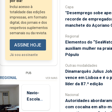
por dia!
Açores, entre 2019 e
Inclui acesso à
Capa
2023, foram
totalidade das edições
"Desemprego sobe ape
impressas, em formato
recorde de empregados
diagnosticados seis
digital, dos jornais e dos
manchete do Açoriano O
casos de doenças
respetivos suplementos
raras nos recém-
semanais ou da revista.
Regional
nascidos estudados,
​Elementos do “SeaWat
ASSINE HOJE
segundo dados
auxiliam mulher na prai
divulgados pelo
Pópulo
Já sou assinante
Instituto Nacional de
Outras modalidades
Saúde Dr. Ricardo...
Dinamarquês Julius Jo
PUB
vence em Lisboa e é o 
REGIONAL
VER MAIS
líder da 87.ª edição
Navio-
Nacional
Escola
Autoridades abordaram
Sagres
com cocaína em alto-m
está de