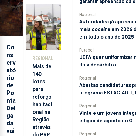
garantir apreensão da 
regresso
aos
Nacional
Autoridades já apreen
Açores
mais cocaína em 2026 
em todo o ano de 2025
Co
Futebol
ns
UEFA quer uniformizar 
REGIONAL
erv
do videoárbitro
Mais de
ató
140
rio
Regional
lotes
de
Abertas candidaturas p
para
Po
programa ESTAGIAR T, L
reforço
nta
habitaci
Regional
Del
onal na
Vinte e um jovens inte
ga
Região
edição de agosto do OT
da
através
vai
Regional
do PRR