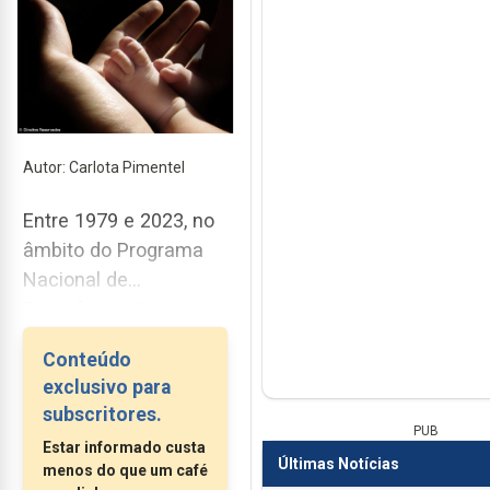
Autor: Carlota Pimentel
Entre 1979 e 2023, no
âmbito do Programa
Nacional de
Diagnóstico Precoce,
foram rastreados
Conteúdo
cerca de 4 milhões e
exclusivo para
218 mil recém-
subscritores.
nascidos, o que
PUB
Estar informado custa
permitiu o diagnóstico
Últimas Notícias
menos do que um café
de 2.678 doentes. Nos