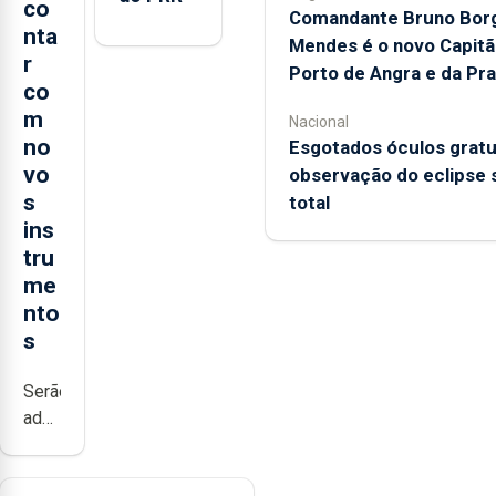
co
Comandante Bruno Bor
nta
Mendes é o novo Capitã
r
Porto de Angra e da Pra
co
m
Nacional
no
Esgotados óculos gratu
vo
observação do eclipse 
s
total
ins
tru
me
nto
s
Serão
adquiridos
instrumentos
de