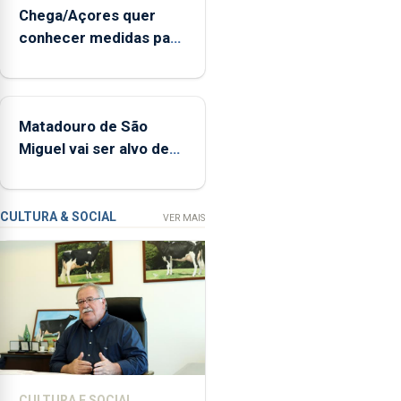
sopro,
Chega/Açores quer
uma
conhecer medidas para
harpa,
controlar a dívida
tímpanos
pública regional
e
estrados,
Matadouro de São
permitindo
Miguel vai ser alvo de
reforçar
requalificação
as
condições
de
CULTURA & SOCIAL
VER MAIS
ensino
da
instituição
CULTURA E SOCIAL