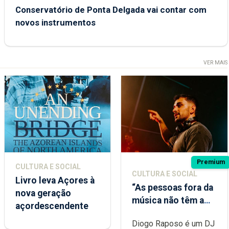
Conservatório de Ponta Delgada vai contar com
novos instrumentos
VER MAIS
Premium
CULTURA E SOCIAL
CULTURA E SOCIAL
Livro leva Açores à
“As pessoas fora da
nova geração
música não têm a
açordescendente
noção do quão
Diogo Raposo é um DJ
difícil é produzir