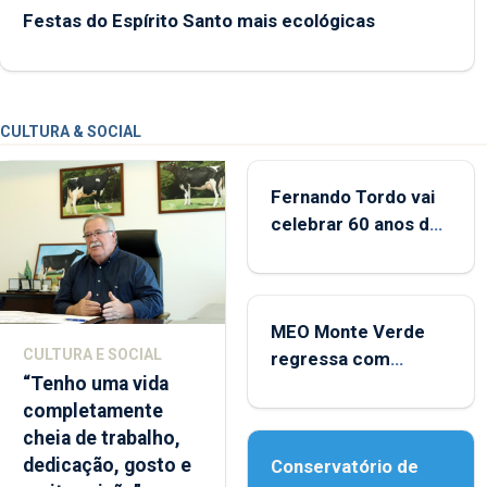
Festas do Espírito Santo mais ecológicas
CULTURA & SOCIAL
Fernando Tordo vai
celebrar 60 anos de
carreira no Coliseu
Micaelense
MEO Monte Verde
CULTURA E SOCIAL
regressa com
“Tenho uma vida
reforço da
completamente
acessibilidade
cheia de trabalho,
dedicação, gosto e
Conservatório de