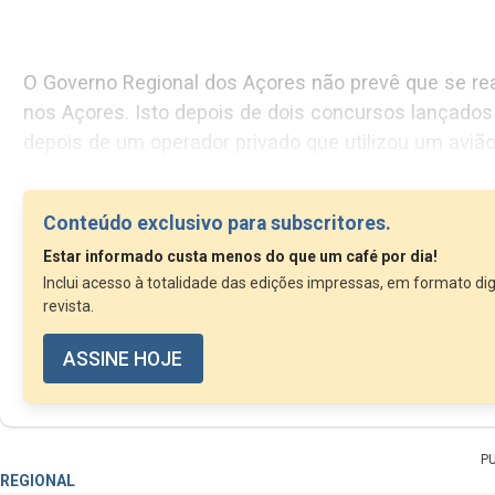
O Governo Regional dos Açores não prevê que se re
nos Açores. Isto depois de dois concursos lançados pelo Governo da República que ficaram desertos e
depois de um operador privado que utilizou um avião cargueiro nos Açores entre 2019 e 2025 t
suspendido a operação por falta de viabilidade.
Em resposta a um requerimento...
Conteúdo exclusivo para subscritores.
Estar informado custa menos do que um café por dia!
Inclui acesso à totalidade das edições impressas, em formato dig
revista.
ASSINE HOJE
P
REGIONAL