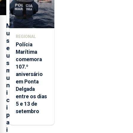
turística
M
u
REGIONAL
s
Polícia
e
Marítima
u
comemora
s
107.º
m
aniversário
u
em Ponta
n
Delgada
i
entre os dias
c
5 e 13 de
i
setembro
p
a
i