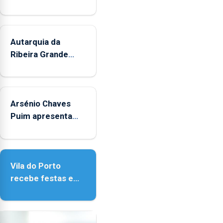
sábados
durante
o
mês
Autarquia da
de
Ribeira Grande
agosto,
promove iniciativa
entre
"Museus no Verão"
as
14h00
Arsénio Chaves
e
Puim apresenta
as
obras na Biblioteca
18h00.
de Vila do Porto
Vila do Porto
recebe festas em
honra de Nossa
Senhora da
Assunção