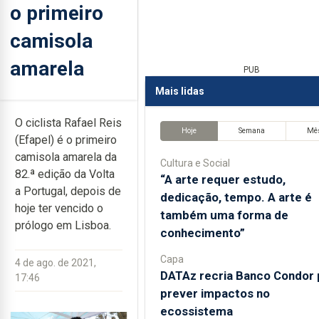
o primeiro
camisola
amarela
PUB
Mais lidas
O ciclista Rafael Reis
Hoje
Semana
Mê
(Efapel) é o primeiro
camisola amarela da
Cultura e Social
82.ª edição da Volta
“A arte requer estudo,
a Portugal, depois de
dedicação, tempo. A arte é
hoje ter vencido o
também uma forma de
prólogo em Lisboa.
conhecimento”
Capa
4 de ago. de 2021,
DATAz recria Banco Condor 
17:46
prever impactos no
ecossistema