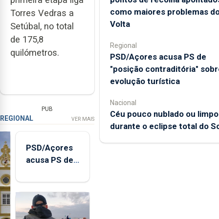
como maiores problemas d
Torres Vedras a
Volta
Setúbal, no total
de 175,8
Regional
quilómetros.
PSD/Açores acusa PS de
"posição contraditória" sobr
evolução turística
Nacional
PUB
Céu pouco nublado ou limpo
REGIONAL
VER MAIS
durante o eclipse total do So
PSD/Açores
acusa PS de
"posição
contraditória"
sobre
evolução