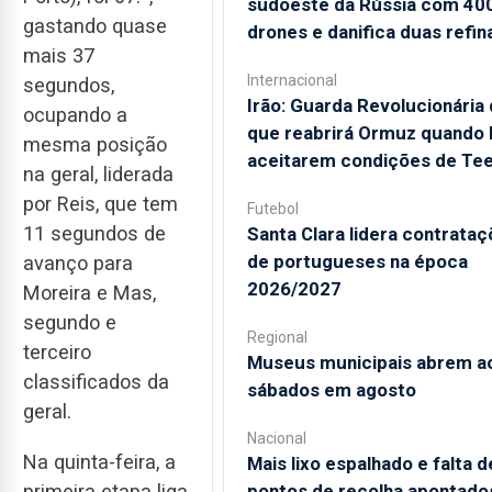
sudoeste da Rússia com 40
gastando quase
drones e danifica duas refin
mais 37
Internacional
segundos,
Irão: Guarda Revolucionária 
ocupando a
que reabrirá Ormuz quando
mesma posição
aceitarem condições de Te
na geral, liderada
por Reis, que tem
Futebol
11 segundos de
Santa Clara lidera contrata
de portugueses na época
avanço para
2026/2027
Moreira e Mas,
segundo e
Regional
terceiro
Museus municipais abrem a
classificados da
sábados em agosto
geral.
Nacional
Na quinta-feira, a
Mais lixo espalhado e falta d
pontos de recolha apontado
primeira etapa liga