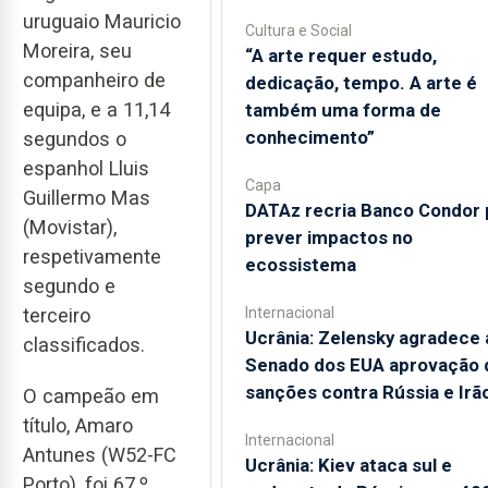
uruguaio Mauricio
Cultura e Social
Moreira, seu
“A arte requer estudo,
companheiro de
dedicação, tempo. A arte é
equipa, e a 11,14
também uma forma de
conhecimento”
segundos o
espanhol Lluis
Capa
Guillermo Mas
DATAz recria Banco Condor 
(Movistar),
prever impactos no
respetivamente
ecossistema
segundo e
Internacional
terceiro
Ucrânia: Zelensky agradece 
classificados.
Senado dos EUA aprovação 
sanções contra Rússia e Irã
O campeão em
título, Amaro
Internacional
Antunes (W52-FC
Ucrânia: Kiev ataca sul e
Porto), foi 67.º,