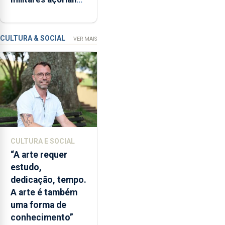
“Museus
regressam após
no
missão na Roménia
Verão”,
que
CULTURA & SOCIAL
VER MAIS
garante
a
abertura
dos
museus
e
núcleos
museológicos
CULTURA E SOCIAL
integrados
“A arte requer
na
estudo,
Rede
dedicação, tempo.
Municipal
A arte é também
de
uma forma de
Museus
conhecimento”
aos