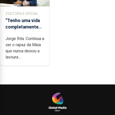
CULTURA E SOCIAL
“Tenho uma vida
completamente
cheia de trabalho,
Jorge Rita. Continua a
dedicação, gosto
ser o rapaz da Maia
e muita paixão”
que nunca deixou a
lavoura....