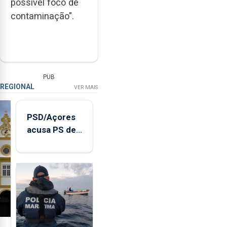
possível foco de
contaminação".
PUB
REGIONAL
VER MAIS
PSD/Açores
acusa PS de
"posição
contraditória"
sobre
evolução
turística