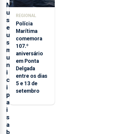
M
u
REGIONAL
s
Polícia
e
Marítima
u
comemora
s
107.º
m
aniversário
u
em Ponta
n
Delgada
i
entre os dias
c
5 e 13 de
i
setembro
p
a
i
s
a
b