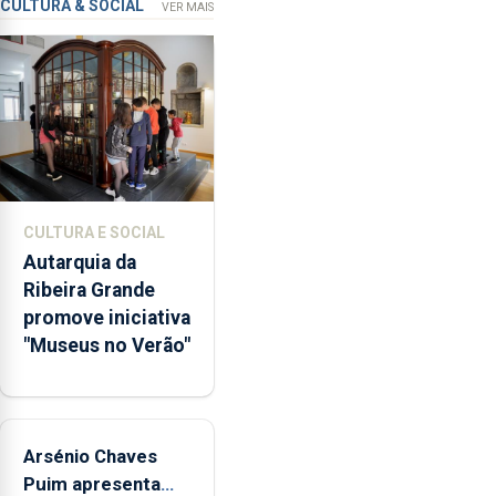
que
CULTURA & SOCIAL
VER MAIS
garante
a
abertura
dos
museus
e
núcleos
museológicos
CULTURA E SOCIAL
integrados
Autarquia da
na
Ribeira Grande
Rede
promove iniciativa
Municipal
"Museus no Verão"
de
Museus
aos
sábados
Arsénio Chaves
durante
o
Puim apresenta