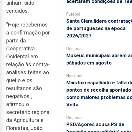
aceitarem condições de Te
tinham sido
vendidos.
Futebol
Santa Clara lidera contrata
"Hoje recebemos
de portugueses na época
a confirmação por
2026/2027
parte da
Cooperativa
Regional
Museus municipais abrem a
Ocidental em
sábados em agosto
relação às contra-
análises feitas ao
Nacional
queijo e os
Mais lixo espalhado e falta d
resultados são
pontos de recolha apontado
negativos”,
como maiores problemas d
afirmou o
Volta
secretário regional
Regional
da Agricultura e
PSD/Açores acusa PS de
Florestas, João
"posição contraditória" sobr