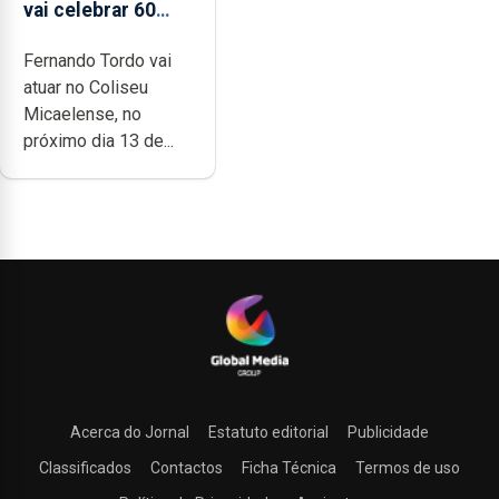
vai celebrar 60
anos de carreira
Fernando Tordo vai
no Coliseu
atuar no Coliseu
Micaelense
Micaelense, no
próximo dia 13 de...
Acerca do Jornal
Estatuto editorial
Publicidade
Classificados
Contactos
Ficha Técnica
Termos de uso