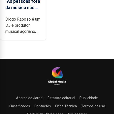
“As pessoas fora
da música não
têm a noção do
Diogo Raposo é um
quão difícil é
DJ e produtor
produzir uma
musical açoriano,...
música”
Acerca do Jornal
Estatuto editorial
Publicidade
Classificados
Contactos
Ficha Técnica
Termos de uso