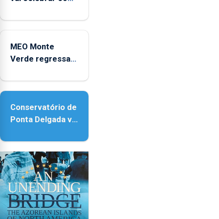
anos de carreira
no Coliseu
Micaelense
MEO Monte
Verde regressa
com reforço da
acessibilidade
Conservatório de
Ponta Delgada vai
contar com
novos
instrumentos