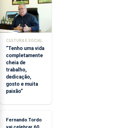
lapas
entre
2022
e
2026.
A
CULTURA E SOCIAL
ilha
“Tenho uma vida
das
completamente
Flores
cheia de
apresenta
trabalho,
um
dedicação,
“decréscimo
gosto e muita
significativo”
paixão”
da
CPUE
entre
2022
e
Fernando Tordo
2025
vai celebrar 60