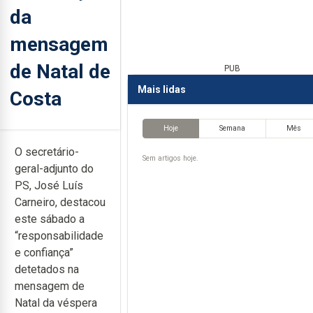
da
mensagem
de Natal de
PUB
Mais lidas
Costa
Hoje
Semana
Mês
O secretário-
Sem artigos hoje.
geral-adjunto do
PS, José Luís
Carneiro, destacou
este sábado a
“responsabilidade
e confiança”
detetados na
mensagem de
Natal da véspera