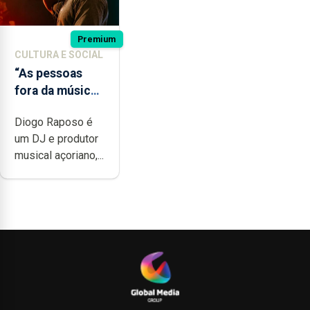
Premium
CULTURA E SOCIAL
“As pessoas
fora da música
não têm a
Diogo Raposo é
noção do quão
um DJ e produtor
difícil é
musical açoriano,...
produzir uma
música”