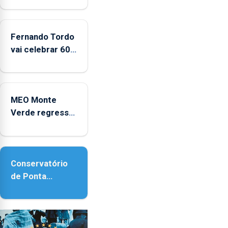
e
2025
Fernando Tordo
vai celebrar 60
anos de carreira
no Coliseu
Micaelense
MEO Monte
Verde regressa
com reforço da
acessibilidade
Conservatório
de Ponta
Delgada vai
contar com
novos
instrumentos