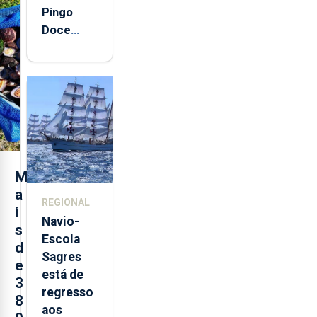
Pingo
Doce
abre esta
quinta-
feira nova
loja em
São
Sebastião
e cria 30
postos de
M
trabalho
a
REGIONAL
i
Navio-
s
Escola
d
Sagres
e
está de
3
regresso
8
aos