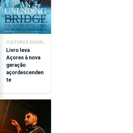
CULTURA E SOCIAL
Livro leva
Açores à nova
geração
açordescenden
te