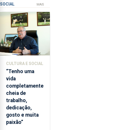
SOCIAL
ilegal
instrumentos
MAIS
de
lapas
entre
2022
e
2026.
A
ilha
CULTURA E SOCIAL
das
“Tenho uma
Flores
vida
apresenta
completamente
um
cheia de
“decréscimo
trabalho,
significativo”
dedicação,
da
gosto e muita
CPUE
paixão”
entre
2022