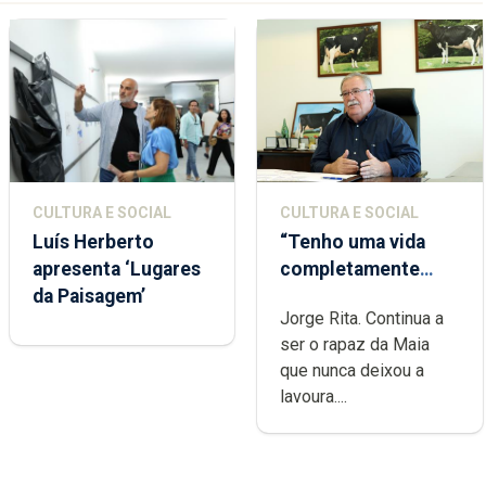
CULTURA E SOCIAL
CULTURA E SOCIAL
Luís Herberto
“Tenho uma vida
apresenta ‘Lugares
completamente
da Paisagem’
cheia de trabalho,
Jorge Rita. Continua a
dedicação, gosto e
ser o rapaz da Maia
muita paixão”
que nunca deixou a
lavoura....