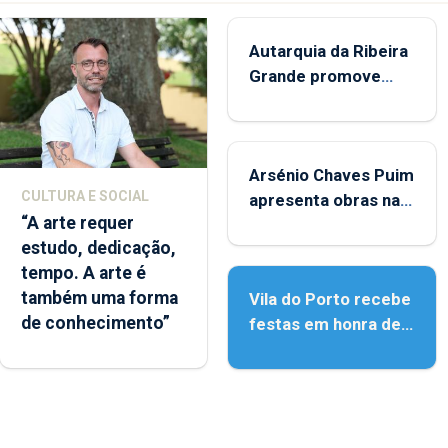
Autarquia da Ribeira
Grande promove
iniciativa "Museus no
Verão"
Arsénio Chaves Puim
CULTURA E SOCIAL
apresenta obras na
“A arte requer
Biblioteca de Vila do
estudo, dedicação,
Porto
tempo. A arte é
também uma forma
Vila do Porto recebe
de conhecimento”
festas em honra de
Nossa Senhora da
Assunção